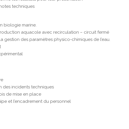
 notes techniques
n biologie marine.
duction aquacole avec recirculation – circuit fermé
de la gestion des paramètres physico-chimiques de l’eau.
t
expérimental
ve
ion des incidents techniques
mois de mise en place
quipe et l’encadrement du personnel