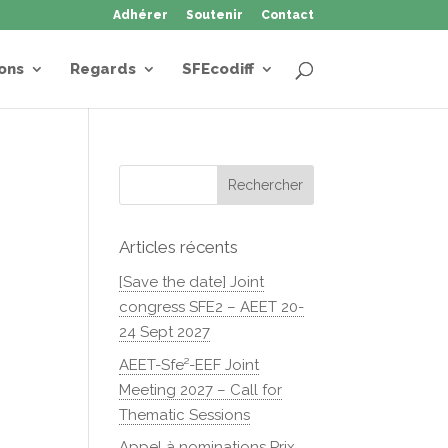
Adhérer
Soutenir
Contact
ons
Regards
SFEcodiff
Articles récents
[Save the date] Joint
congress SFE2 – AEET 20-
24 Sept 2027
AEET-Sfe²-EEF Joint
Meeting 2027 – Call for
Thematic Sessions
Appel à nominations Prix