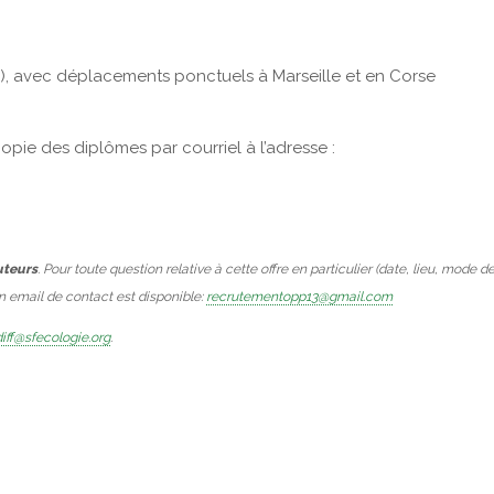
3), avec déplacements ponctuels à Marseille et en Corse
copie des diplômes par courriel à l’adresse :
uteurs
. Pour toute question relative à cette offre en particulier (date, lieu, mode d
Un email de contact est disponible:
recrutementopp13@gmail.com
iff@sfecologie.org
.