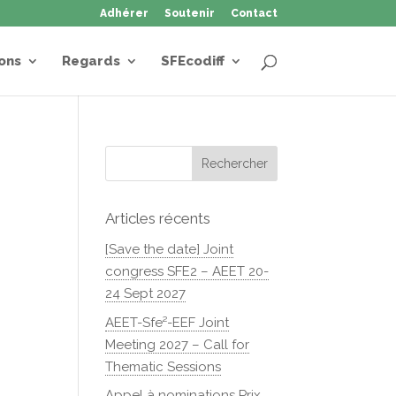
Adhérer
Soutenir
Contact
ons
Regards
SFEcodiff
Articles récents
[Save the date] Joint
congress SFE2 – AEET 20-
24 Sept 2027
AEET-Sfe²-EEF Joint
Meeting 2027 – Call for
Thematic Sessions
Appel à nominations Prix