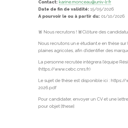
Contact:
karine.monceau@univ-lr.fr
Date de fin de validité:
15/05/2026
A pourvoir le ou à partir du:
01/10/2026
🚨 Nous recrutons ! 🚨Clôture des candidatu
Nous recrutons un.e étudiant.e en thèse sur 
plaines agricoles, afin d’identifier des marq
La personne recrutée intégrera l’équipe Rés
(https://www.cebc.cnrs.fr)
Le sujet de thèse est disponible ici : htt
2026.pdf
Pour candidater, envoyer un CV et une lettr
pour objet [these]