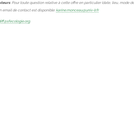
uteurs
. Pour toute question relative à cette offre en particulier (date, lieu, mode d
Un email de contact est disponible:
karine.monceau@univ-lr.fr
iff@sfecologie.org
.