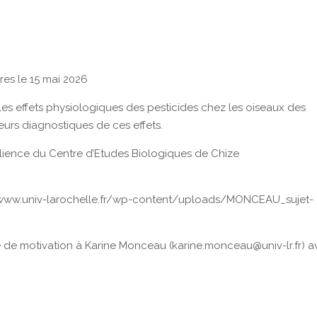
res le 15 mai 2026
les effets physiologiques des pesticides chez les oiseaux des
ueurs diagnostiques de ces effets.
ilience du Centre d’Etudes Biologiques de Chize
ps://www.univ-larochelle.fr/wp-content/uploads/MONCEAU_sujet-
e de motivation à Karine Monceau (karine.monceau@univ-lr.fr) 