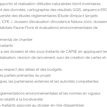
pports) et réalisation d’études naturalistes (dont inventaires,
ment des données, cartographie des résultats QGIS, séquence ERC
versité des études réglementaires (Etude d’impact (projets
 ICPE…), dossiers d’évaluation d’incidence Natura 2000, dossier
Habitats-Faune-Flore et évaluations environnementales de
emental de chantier.
raitants :
à ses dossiers et des sous-traitants de CAPSE en appliquant le
alisation, réunion de lancement, suivi de création de cartes et
 au respect des délais et des budgets.
es parties prenantes du projet.
ipes, les partenaires externes et les autorités compétentes.
réglementations environnementales et les normes en vigueur.
relatifs à la biodiversité.
-traitants associés au dossier en rôle d’assemblier.