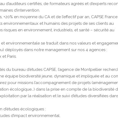
 d’auditeurs certifiés, de formateurs agréés et d’experts reco
aines d’intervention.
s, +20% en moyenne du CA et de l’effectif par an, CAPSE France
ts environnementaux et humains des projets de ses clients au
risques en environnement, industriels, et santé – sécurité au
et environnementale se traduit dans nos valeurs et engageme
e.eu) déployés dans notre management sur nos 4 agences :
 et Paris.
tés du bureau d’études CAPSE, l’agence de Montpellier recher
’une équipe biodiversité jeune, dynamique et impliquée et au co
s aurez pour missions l’accompagnement de projets (aménagemen
tion écologique…) dans la prise en compte de la biodiversité d
oitation par la réalisation et le suivi d’études diversifiées dans
n d’études écologiques :
 études d’impact environnemental.