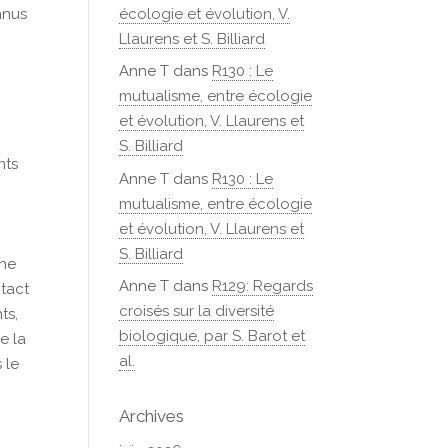
écologie et évolution, V.
nnus
Llaurens et S. Billiard
Anne T
dans
R130 : Le
mutualisme, entre écologie
et évolution, V. Llaurens et
S. Billiard
nts
Anne T
dans
R130 : Le
mutualisme, entre écologie
et évolution, V. Llaurens et
S. Billiard
che
Anne T
dans
R129: Regards
ntact
croisés sur la diversité
ts,
biologique, par S. Barot et
e la
al.
 le
Archives