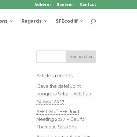
Adhérer
Soutenir
Contact
ons
Regards
SFEcodiff
Articles récents
[Save the date] Joint
congress SFE2 – AEET 20-
24 Sept 2027
AEET-Sfe²-EEF Joint
Meeting 2027 – Call for
Thematic Sessions
Appel à nominations Prix