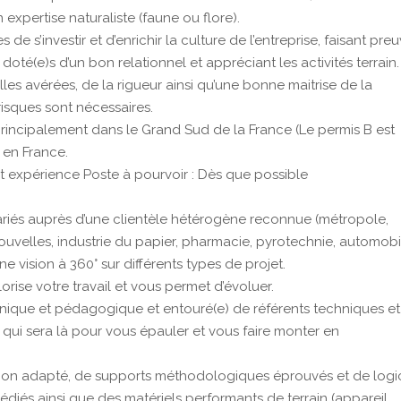
expertise naturaliste (faune ou flore).
 s’investir et d’enrichir la culture de l’entreprise, faisant pre
 doté(e)s d’un bon relationnel et appréciant les activités terrain
les avérées, de la rigueur ainsi qu’une bonne maitrise de la
risques sont nécessaires.
rincipalement dans le Grand Sud de la France (Le permis B est
 en France.
et expérience Poste à pourvoir : Dès que possible
riés auprès d’une clientèle hétérogène reconnue (métropole,
nouvelles, industrie du papier, pharmacie, pyrotechnie, automobi
 une vision à 360° sur différents types de projet.
rise votre travail et vous permet d’évoluer.
hnique et pédagogique et entouré(e) de référents techniques et
 qui sera là pour vous épauler et vous faire monter en
on adapté, de supports méthodologiques éprouvés et de logic
diés ainsi que des matériels performants de terrain (appareil