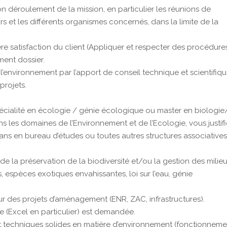
n déroulement de la mission, en particulier les réunions de
s et les différents organismes concernés, dans la limite de la
ère satisfaction du client (Appliquer et respecter des procédures
ment dossier.
r l’environnement par l’apport de conseil technique et scientifiq
projets.
spécialité en écologie / génie écologique ou master en biologie
ns les domaines de l’Environnement et de l’Ecologie, vous justif
ns en bureau d’études ou toutes autres structures associative
de la préservation de la biodiversité et/ou la gestion des milie
 espèces exotiques envahissantes, loi sur l’eau, génie
r des projets d’aménagement (ENR, ZAC, infrastructures).
ice (Excel en particulier) est demandée.
 techniques solides en matière d’environnement (fonctionneme