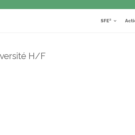
SFE²
Acti
iversité H/F