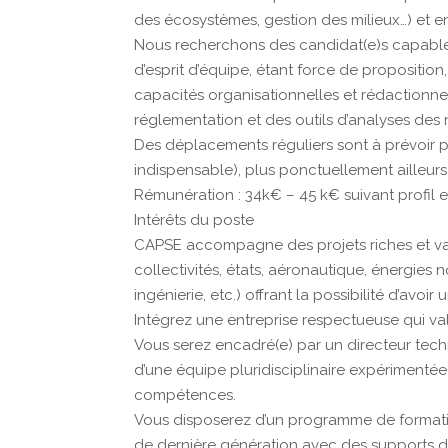
des écosystèmes, gestion des milieux…) et en 
Nous recherchons des candidat(e)s capables de
d’esprit d’équipe, étant force de proposition,
capacités organisationnelles et rédactionnel
réglementation et des outils d’analyses des 
Des déplacements réguliers sont à prévoir p
indispensable), plus ponctuellement ailleurs
Rémunération : 34k€ – 45 k€ suivant profil 
Intérêts du poste
CAPSE accompagne des projets riches et va
collectivités, états, aéronautique, énergies 
ingénierie, etc.) offrant la possibilité d’avoir
Intégrez une entreprise respectueuse qui valo
Vous serez encadré(e) par un directeur tec
d’une équipe pluridisciplinaire expérimentée
compétences.
Vous disposerez d’un programme de formati
de dernière génération avec des supports dé