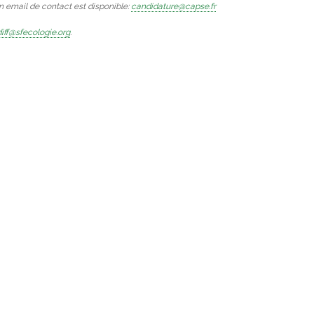
Un email de contact est disponible:
candidature@capse.fr
iff@sfecologie.org
.