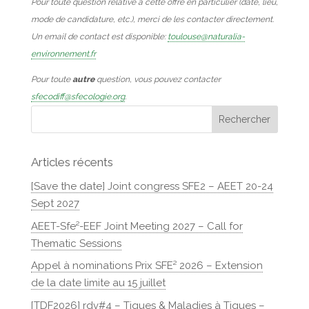
Pour toute question relative à cette offre en particulier (date, lieu,
mode de candidature, etc.), merci de les contacter directement.
Un email de contact est disponible:
toulouse@naturalia-
environnement.fr
Pour toute
autre
question, vous pouvez contacter
sfecodiff@sfecologie.org
.
Articles récents
[Save the date] Joint congress SFE2 – AEET 20-24
Sept 2027
AEET-Sfe²-EEF Joint Meeting 2027 – Call for
Thematic Sessions
Appel à nominations Prix SFE² 2026 – Extension
de la date limite au 15 juillet
[TDF2026] rdv#4 – Tiques & Maladies à Tiques –