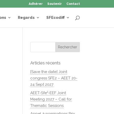
Adhérer
Soutenir
Contact
ons
Regards
SFEcodiff
Articles récents
[Save the date] Joint
congress SFE2 – AEET 20-
24 Sept 2027
AEET-Sfe²-EEF Joint
Meeting 2027 – Call for
Thematic Sessions
Appel à nominations Prix