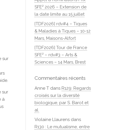
SFE² 2026 – Extension de
la date limite au 15 juillet
[TDF2026] rdv#4 – Tiques
& Maladies à Tiques – 10-12
Mars, Maisons-Alfort
[TDF2026] Tour de France
SFE² – rdv#3 – Arts &
 sur
Sciences – 14 Mars, Brest
urs
Commentaires récents
mide.
Anne T
dans
R129: Regards
e sur
croisés sur la diversité
e à
biologique, par S. Barot et
us
al.
Violaine Llaurens
dans
R130 : Le mutualisme, entre