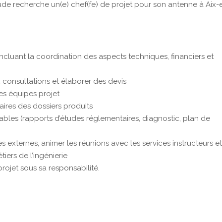
tude recherche un(e) chef(fe) de projet pour son antenne à Aix-
cluant la coordination des aspects techniques, financiers et
 consultations et élaborer des devis
es équipes projet
aires des dossiers produits
rables (rapports d’études réglementaires, diagnostic, plan de
es externes, animer les réunions avec les services instructeurs et
tiers de l’ingénierie
rojet sous sa responsabilité.