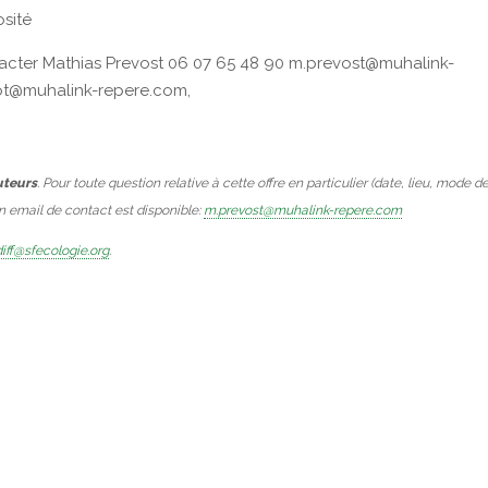
osité
acter Mathias Prevost 06 07 65 48 90 m.prevost@muhalink-
iot@muhalink-repere.com,
uteurs
. Pour toute question relative à cette offre en particulier (date, lieu, mode d
Un email de contact est disponible:
m.prevost@muhalink-repere.com
iff@sfecologie.org
.