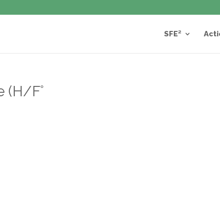
SFE²
Acti
e (H/F°