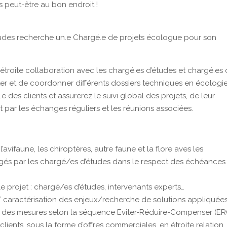
 peut-être au bon endroit !
études recherche un.e Chargé.e de projets écologue pour son
étroite collaboration avec les chargé.es d’études et chargé.es
oter et de coordonner différents dossiers techniques en écologie
é.e des clients et assurerez le suivi global des projets, de leur
t par les échanges réguliers et les réunions associées.
’avifaune, les chiroptères, autre faune et la flore aves les
digés par les chargé/es d’études dans le respect des échéances
le projet : chargé/es d’études, intervenants experts…
/ caractérisation des enjeux/recherche de solutions appliquée
ser des mesures selon la séquence Eviter-Réduire-Compenser (ER
ents, sous la forme d’offres commerciales, en étroite relation