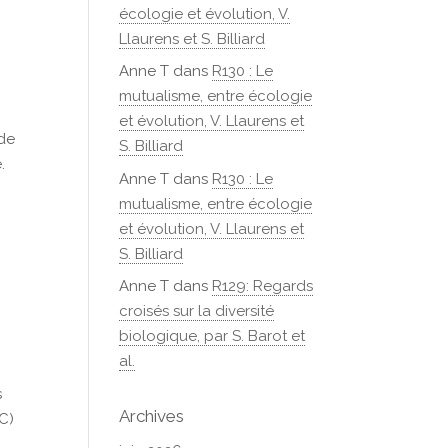
écologie et évolution, V.
Llaurens et S. Billiard
Anne T
dans
R130 : Le
mutualisme, entre écologie
et évolution, V. Llaurens et
 de
S. Billiard
.
Anne T
dans
R130 : Le
mutualisme, entre écologie
et évolution, V. Llaurens et
S. Billiard
Anne T
dans
R129: Regards
croisés sur la diversité
biologique, par S. Barot et
al.
s
Archives
C)