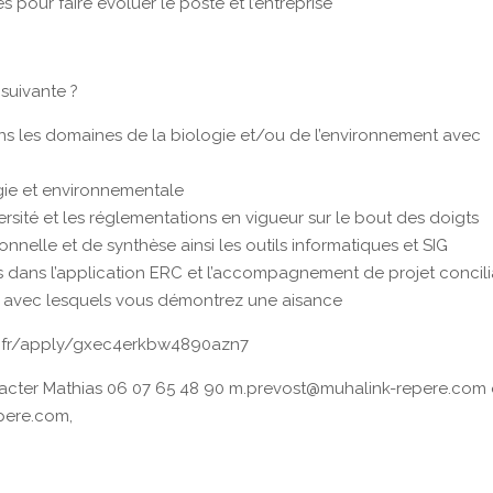
es pour faire évoluer le poste et l’entreprise
suivante ?
ns les domaines de la biologie et/ou de l’environnement avec
gie et environnementale
versité et les réglementations en vigueur sur le bout des doigts
nnelle et de synthèse ainsi les outils informatiques et SIG
dans l’application ERC et l’accompagnement de projet concili
ts avec lesquels vous démontrez une aisance
inity.fr/apply/gxec4erkbw4890azn7
acter Mathias 06 07 65 48 90 m.prevost@muhalink-repere.com
pere.com,