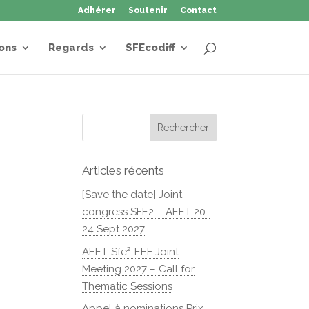
Adhérer
Soutenir
Contact
ons
Regards
SFEcodiff
Articles récents
[Save the date] Joint
congress SFE2 – AEET 20-
24 Sept 2027
AEET-Sfe²-EEF Joint
Meeting 2027 – Call for
Thematic Sessions
Appel à nominations Prix