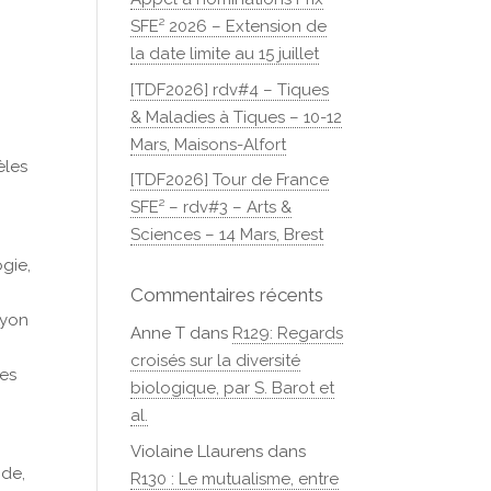
SFE² 2026 – Extension de
la date limite au 15 juillet
[TDF2026] rdv#4 – Tiques
& Maladies à Tiques – 10-12
Mars, Maisons-Alfort
èles
[TDF2026] Tour de France
SFE² – rdv#3 – Arts &
Sciences – 14 Mars, Brest
gie,
Commentaires récents
Lyon
Anne T
dans
R129: Regards
croisés sur la diversité
les
biologique, par S. Barot et
al.
Violaine Llaurens
dans
ide,
R130 : Le mutualisme, entre