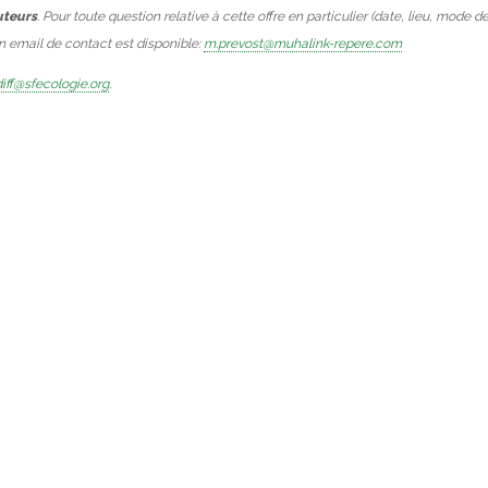
uteurs
. Pour toute question relative à cette offre en particulier (date, lieu, mode d
Un email de contact est disponible:
m.prevost@muhalink-repere.com
iff@sfecologie.org
.