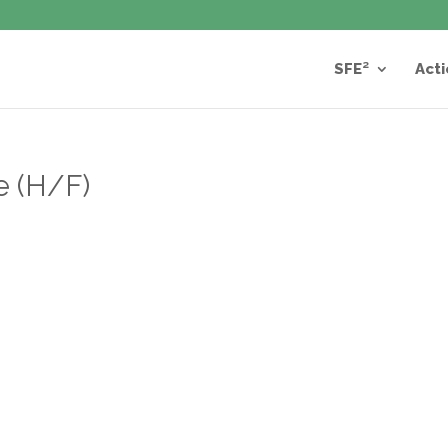
SFE²
Acti
e (H/F)