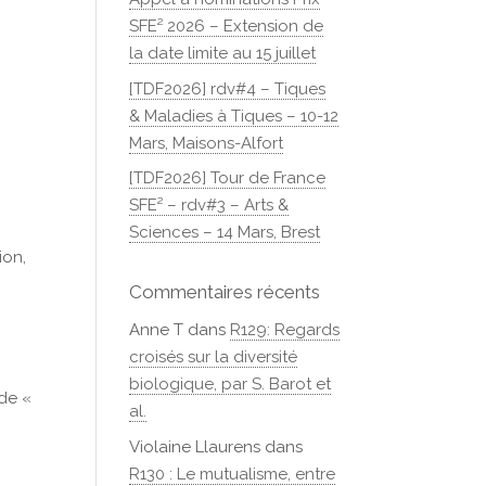
SFE² 2026 – Extension de
la date limite au 15 juillet
[TDF2026] rdv#4 – Tiques
& Maladies à Tiques – 10-12
Mars, Maisons-Alfort
[TDF2026] Tour de France
SFE² – rdv#3 – Arts &
Sciences – 14 Mars, Brest
ion,
Commentaires récents
Anne T
dans
R129: Regards
croisés sur la diversité
biologique, par S. Barot et
ude «
al.
Violaine Llaurens
dans
R130 : Le mutualisme, entre