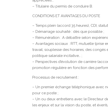
appréciées ;
– Titulaire du permis de conduire B.
CONDITIONS ET AVANTAGES DU POSTE
– Temps plein (accord 35 heures), CDI, statut
– Démarrage souhaité : dès que possible ;
– Rémunération : A débattre selon expérienc
– Avantages sociaux : RTT, mutuelle (prise e
travail, souplesse des horaires, des congés 
politique salariale incitative… ;
– Perspectives d’évolution de carrière (acc
promotion régulière en fonction des perfor
Processus de recrutement :
– Un premier échange téléphonique avec not
pour ce poste ;
– Un ou deux entretiens avec le Directeur d
les enjeux et sur la vision du poste, et évent