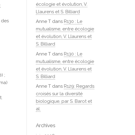
écologie et évolution, V.
;
Llaurens et S. Billiard
n des
Anne T
dans
R130 : Le
mutualisme, entre écologie
et évolution, V. Llaurens et
S. Billiard
Anne T
dans
R130 : Le
mutualisme, entre écologie
et évolution, V. Llaurens et
) ;
S. Billiard
ima)
Anne T
dans
R129: Regards
croisés sur la diversité
t.
biologique, par S. Barot et
al.
Archives