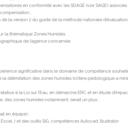
ensatoires en conformité avec les SDAGE (voir SAGE) associés 
e compensation ;
n de la version 2 du guide de la méthode nationale d’évaluatio
ur la thématique Zones Humides.
ographique de l’agence concernée.
xpérience significative dans le domaine de compétence souhaité
de la délimitation des zones humides (critère pédologique a min
elative à la Loi sur l’Eau, en démarche ERC et en étude d’impac
e, des zones humides notamment, serait un plus ;
il en équipe) ;
 Excel…) et des outils SIG, compétences Autocad, Illustrator