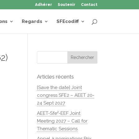
Adhérer
Soutenir
Contact
ons
Regards
SFEcodiff
2)
Articles récents
[Save the date] Joint
congress SFE2 – AEET 20-
24 Sept 2027
AEET-Sfe²-EEF Joint
Meeting 2027 – Call for
Thematic Sessions
Appel à nominations Prix