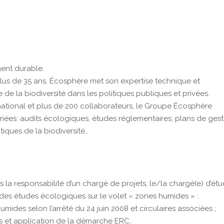
ent durable.
lus de 35 ans, Écosphère met son expertise technique et
 de la biodiversité dans les politiques publiques et privées.
 national et plus de 200 collaborateurs, le Groupe Écosphère
ariées: audits écologiques, études réglementaires, plans de gest
itiques de la biodiversité…
us la responsabilité d’un chargé de projets, le/la chargé(e) d’ét
 des études écologiques sur le volet « zones humides » :
umides selon l’arrêté du 24 juin 2008 et circulaires associées ;
s et application de la démarche ERC,