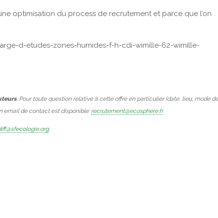
r une optimisation du process de recrutement et parce que l’on
harge-d-etudes-zones-humides-f-h-cdi-wimille-62-wimille-
uteurs
. Pour toute question relative à cette offre en particulier (date, lieu, mode d
Un email de contact est disponible:
recrutement@ecosphere.fr
iff@sfecologie.org
.