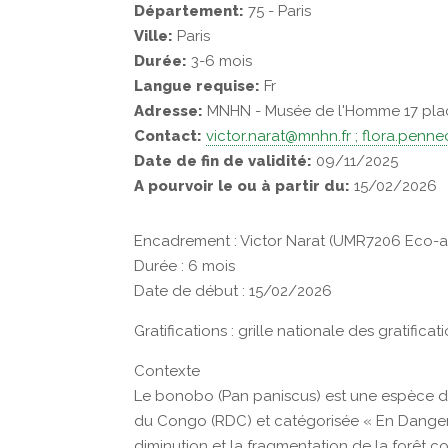
Département:
75 - Paris
Ville:
Paris
Durée:
3-6 mois
Langue requise:
Fr
Adresse:
MNHN - Musée de l'Homme 17 pla
Contact:
victor.narat@mnhn.fr ; flora.penn
Date de fin de validité:
09/11/2025
A pourvoir le ou à partir du:
15/02/2026
Encadrement : Victor Narat (UMR7206 Eco-
Durée : 6 mois
Date de début : 15/02/2026
Gratifications : grille nationale des gratific
Contexte
Le bonobo (Pan paniscus) est une espèce 
du Congo (RDC) et catégorisée « En Danger » 
diminution et la fragmentation de la forêt 