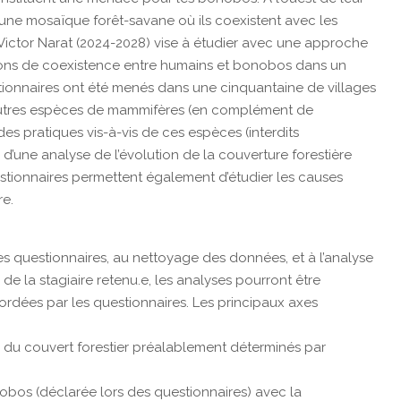
 une mosaïque forêt-savane où ils coexistent avec les
ictor Narat (2024-2028) vise à étudier avec une approche
tions de coexistence entre humains et bonobos dans un
tionnaires ont été menés dans une cinquantaine de villages
autres espèces de mammifères (en complément de
 des pratiques vis-à-vis de ces espèces (interdits
d’une analyse de l’évolution de la couverture forestière
estionnaires permettent également d’étudier les causes
re.
des questionnaires, au nettoyage des données, et à l’analyse
de la stagiaire retenu.e, les analyses pourront être
dées par les questionnaires. Les principaux axes
 du couvert forestier préalablement déterminés par
bos (déclarée lors des questionnaires) avec la