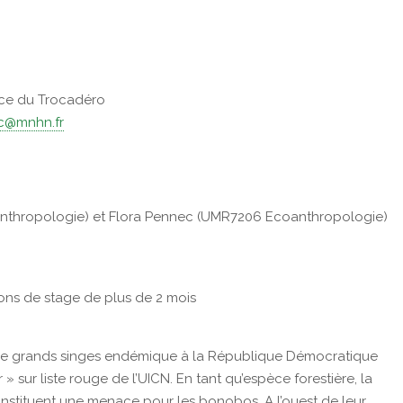
ce du Trocadéro
ec@mnhn.fr
anthropologie) et Flora Pennec (UMR7206 Ecoanthropologie)
ations de stage de plus de 2 mois
de grands singes endémique à la République Démocratique
sur liste rouge de l’UICN. En tant qu’espèce forestière, la
constituent une menace pour les bonobos. A l’ouest de leur