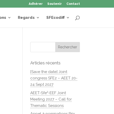
Adhérer
Soutenir
Contact
ons
Regards
SFEcodiff
Articles récents
[Save the date] Joint
congress SFE2 – AEET 20-
24 Sept 2027
AEET-Sfe²-EEF Joint
Meeting 2027 – Call for
Thematic Sessions
Appel à nominations Prix