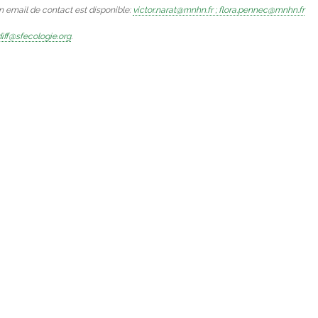
Un email de contact est disponible:
victor.narat@mnhn.fr ; flora.pennec@mnhn.fr
iff@sfecologie.org
.