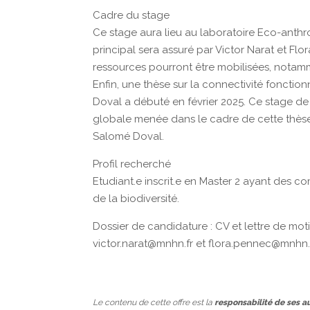
Cadre du stage
Ce stage aura lieu au laboratoire Eco-anthr
principal sera assuré par Victor Narat et Fl
ressources pourront être mobilisées, notam
Enfin, une thèse sur la connectivité fonct
Doval a débuté en février 2025. Ce stage de
globale menée dans le cadre de cette thèse. 
Salomé Doval.
Profil recherché
Etudiant.e inscrit.e en Master 2 ayant des 
de la biodiversité.
Dossier de candidature : CV et lettre de mot
victor.narat@mnhn.fr et flora.pennec@mnhn.
Le contenu de cette offre est la
responsabilité de ses a