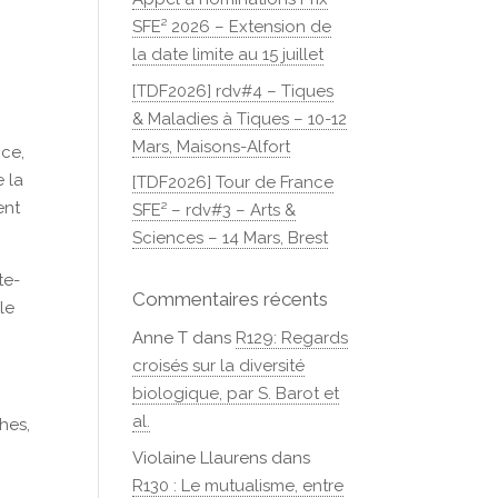
SFE² 2026 – Extension de
la date limite au 15 juillet
[TDF2026] rdv#4 – Tiques
& Maladies à Tiques – 10-12
Mars, Maisons-Alfort
nce,
e la
[TDF2026] Tour de France
ent
SFE² – rdv#3 – Arts &
Sciences – 14 Mars, Brest
te-
Commentaires récents
lle
Anne T
dans
R129: Regards
croisés sur la diversité
biologique, par S. Barot et
al.
hes,
,
Violaine Llaurens
dans
R130 : Le mutualisme, entre