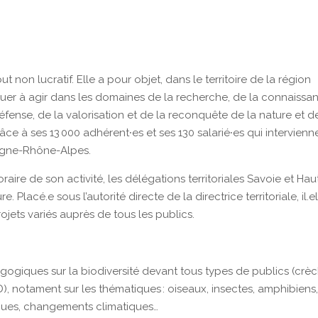
 non lucratif. Elle a pour objet, dans le territoire de la région
uer à agir dans les domaines de la recherche, de la connaissa
éfense, de la valorisation et de la reconquête de la nature et d
grâce à ses 13 000 adhérent∙es et ses 130 salarié∙es qui intervienn
ergne-Rhône-Alpes.
ire de son activité, les délégations territoriales Savoie et Hau
 Placé.e sous l’autorité directe de la directrice territoriale, il.e
ojets variés auprès de tous les publics.
gogiques sur la biodiversité devant tous types de publics (crèc
AD), notament sur les thématiques : oiseaux, insectes, amphibiens
iques, changements climatiques…