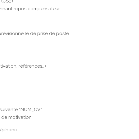
 (CSE)
yennant repos compensateur
prévisionnelle de prise de poste
ivation, références…)
e suivante “NOM_CV”
e de motivation
léphone.