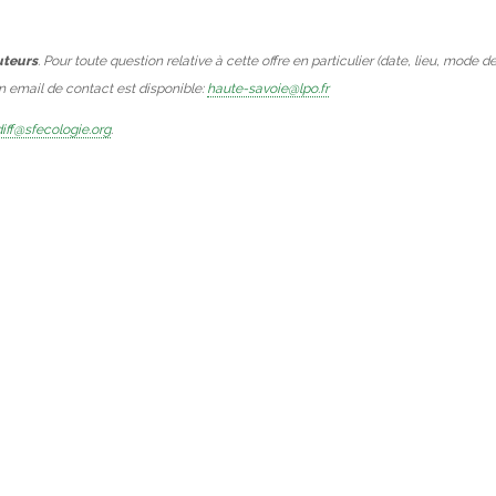
uteurs
. Pour toute question relative à cette offre en particulier (date, lieu, mode d
Un email de contact est disponible:
haute-savoie@lpo.fr
iff@sfecologie.org
.