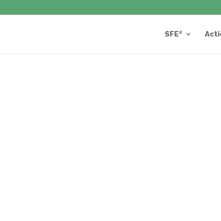
SFE²
Acti