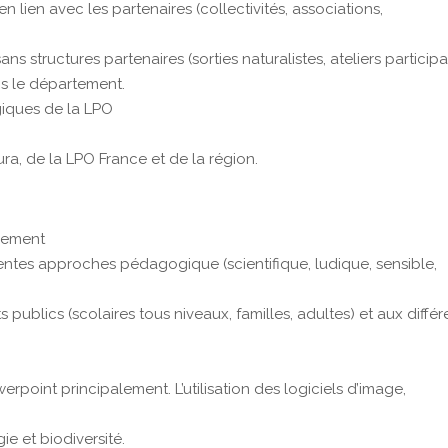
ien avec les partenaires (collectivités, associations,
s structures partenaires (sorties naturalistes, ateliers participat
ns le département.
giques de la LPO
ra, de la LPO France et de la région.
nement
rentes approches pédagogique (scientifique, ludique, sensible,
publics (scolaires tous niveaux, familles, adultes) et aux différ
erpoint principalement. L’utilisation des logiciels d’image,
ie et biodiversité.