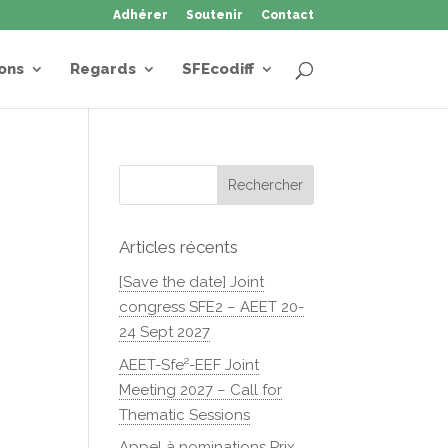
Adhérer
Soutenir
Contact
ons
Regards
SFEcodiff
Articles récents
[Save the date] Joint
congress SFE2 – AEET 20-
24 Sept 2027
AEET-Sfe²-EEF Joint
Meeting 2027 – Call for
Thematic Sessions
Appel à nominations Prix