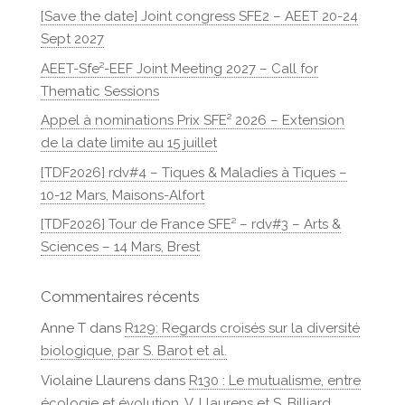
[Save the date] Joint congress SFE2 – AEET 20-24
Sept 2027
AEET-Sfe²-EEF Joint Meeting 2027 – Call for
Thematic Sessions
Appel à nominations Prix SFE² 2026 – Extension
de la date limite au 15 juillet
[TDF2026] rdv#4 – Tiques & Maladies à Tiques –
10-12 Mars, Maisons-Alfort
[TDF2026] Tour de France SFE² – rdv#3 – Arts &
Sciences – 14 Mars, Brest
Commentaires récents
Anne T
dans
R129: Regards croisés sur la diversité
biologique, par S. Barot et al.
Violaine Llaurens
dans
R130 : Le mutualisme, entre
écologie et évolution, V. Llaurens et S. Billiard