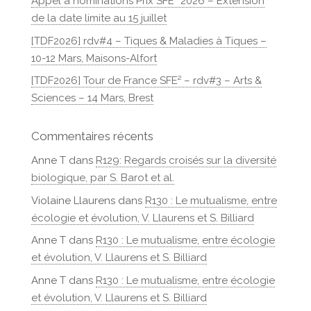
Appel à nominations Prix SFE² 2026 – Extension
de la date limite au 15 juillet
[TDF2026] rdv#4 – Tiques & Maladies à Tiques –
10-12 Mars, Maisons-Alfort
[TDF2026] Tour de France SFE² – rdv#3 – Arts &
Sciences – 14 Mars, Brest
Commentaires récents
Anne T
dans
R129: Regards croisés sur la diversité
biologique, par S. Barot et al.
Violaine Llaurens
dans
R130 : Le mutualisme, entre
écologie et évolution, V. Llaurens et S. Billiard
Anne T
dans
R130 : Le mutualisme, entre écologie
et évolution, V. Llaurens et S. Billiard
Anne T
dans
R130 : Le mutualisme, entre écologie
et évolution, V. Llaurens et S. Billiard