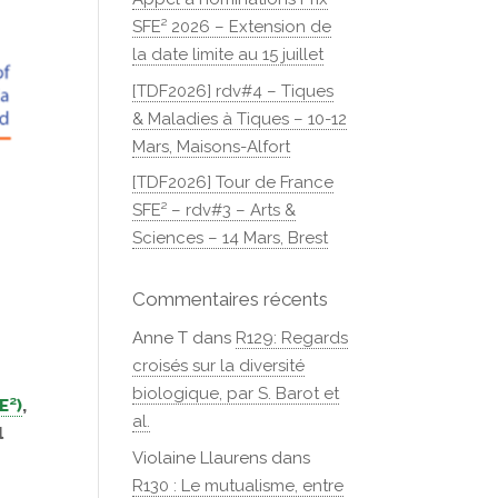
SFE² 2026 – Extension de
la date limite au 15 juillet
[TDF2026] rdv#4 – Tiques
& Maladies à Tiques – 10-12
Mars, Maisons-Alfort
[TDF2026] Tour de France
SFE² – rdv#3 – Arts &
Sciences – 14 Mars, Brest
Commentaires récents
Anne T
dans
R129: Regards
croisés sur la diversité
biologique, par S. Barot et
E²)
,
al.
l
Violaine Llaurens
dans
R130 : Le mutualisme, entre