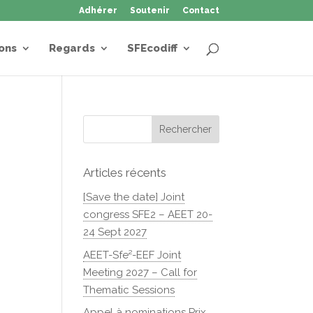
Adhérer
Soutenir
Contact
ons
Regards
SFEcodiff
Articles récents
[Save the date] Joint
congress SFE2 – AEET 20-
24 Sept 2027
AEET-Sfe²-EEF Joint
Meeting 2027 – Call for
Thematic Sessions
Appel à nominations Prix