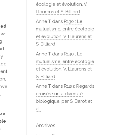
écologie et évolution, V.
Llaurens et S. Billiard
Anne T
dans
R130 : Le
ced
mutualisme, entre écologie
ows
et évolution, V. Llaurens et
g
S. Billiard
nd
Anne T
dans
R130 : Le
my
mutualisme, entre écologie
dge
et évolution, V. Llaurens et
rent
S. Billiard
on,
Anne T
dans
R129: Regards
move
croisés sur la diversité
l
biologique, par S. Barot et
al.
ize
ble
Archives
e