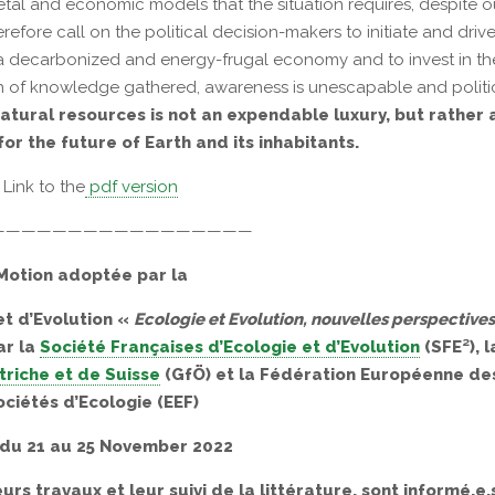
etal and economic models that the situation requires, despite o
efore call on the political decision-makers to initiate and driv
 a decarbonized and energy-frugal economy and to invest in th
lth of knowledge gathered, awareness is unescapable and politi
atural resources is not an expendable luxury, but rather 
for the future of Earth and its inhabitants.
Link to the
pdf version
—————————————————
Motion adoptée par la
et d’Evolution «
Ecologie et Evolution, nouvelles perspectives
ar la
Société Françaises d’Ecologie et d’Evolution
(SFE²), l
triche et de Suisse
(GfÖ) et la Fédération Européenne de
ociétés d’Ecologie (EEF)
du 21 au 25 November 2022
rs travaux et leur suivi de la littérature, sont informé.e.