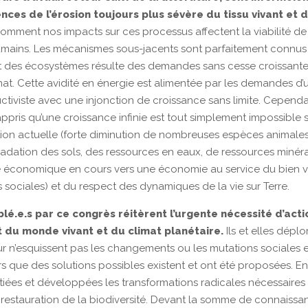
es de l’érosion toujours plus sévère du tissu vivant et 
omment nos impacts sur ces processus affectent la viabilité de
umains. Les mécanismes sous-jacents sont parfaitement connus 
 des écosystèmes résulte des demandes sans cesse croissante
at. Cette avidité en énergie est alimentée par les demandes d’
tiviste avec une injonction de croissance sans limite. Cepend
ppris qu’une croissance infinie est tout simplement impossible 
ation actuelle (forte diminution de nombreuses espèces animales
gradation des sols, des ressources en eaux, de ressources minér
 économique en cours vers une économie au service du bien v
s sociales) et du respect des dynamiques de la vie sur Terre.
lé.e.s par ce congrès réitèrent l’urgente nécessité d’acti
t du monde vivant et du climat planétaire.
Ils et elles déplo
our n’esquissent pas les changements ou les mutations sociales 
s que des solutions possibles existent et ont été proposées. E
ées et développées les transformations radicales nécessaires 
restauration de la biodiversité. Devant la somme de connaissa