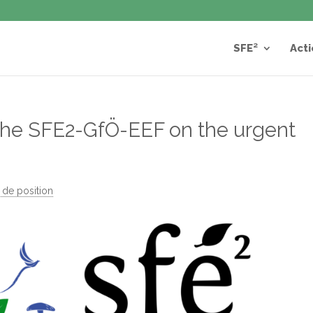
SFE²
Acti
f the SFE2-GfÖ-EEF on the urgent
 de position