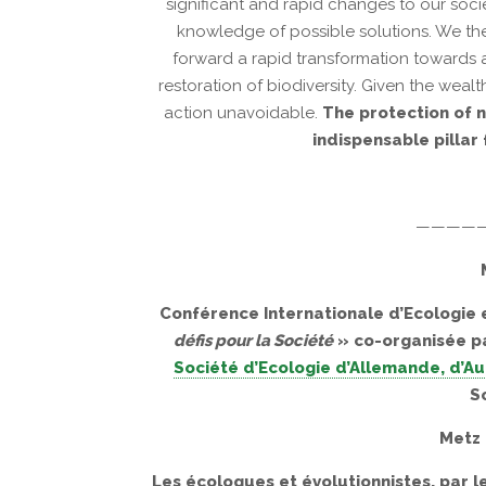
significant and rapid changes to our soci
knowledge of possible solutions. We ther
forward a rapid transformation towards
restoration of biodiversity. Given the wea
action unavoidable.
The protection of n
indispensable pillar 
————
Conférence Internationale d’Ecologie 
défis pour la Société
» co-organisée p
Société d’Ecologie d’Allemande, d’Au
S
Metz 
Les écologues et évolutionnistes, par leu