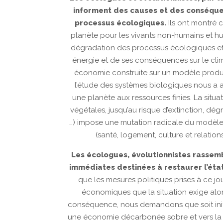
informent des causes et des conséquenc
processus écologiques.
Ils ont montré c
planète pour les vivants non-humains et h
dégradation des processus écologiques et
énergie et de ses conséquences sur le clim
économie construite sur un modèle produc
l’étude des systèmes biologiques nous a a
une planète aux ressources finies. La situ
végétales, jusqu’au risque d’extinction, dé
…) impose une mutation radicale du modèle
(santé, logement, culture et relation
Les écologues, évolutionnistes rassemb
immédiates destinées à restaurer l’éta
que les mesures politiques prises à ce j
économiques que la situation exige alor
conséquence, nous demandons que soit initi
une économie décarbonée sobre et vers la 