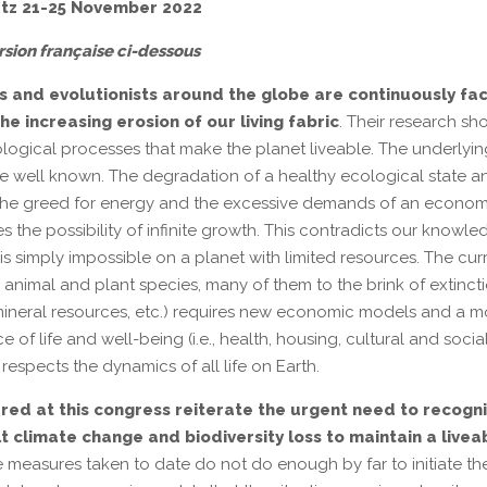
tz 21-25 November 2022
rsion française ci-dessous
sts and evolutionists around the globe are continuously fa
 increasing erosion of our living fabric
. Their research sh
cological processes that make the planet liveable. The underlyin
re well known. The degradation of a healthy ecological state a
to the greed for energy and the excessive demands of an econo
 the possibility of infinite growth. This contradicts our knowle
is simply impossible on a planet with limited resources. The cur
us animal and plant species, many of them to the brink of extincti
 mineral resources, etc.) requires new economic models and a 
f life and well-being (i.e., health, housing, cultural and socia
 respects the dynamics of all life on Earth.
red at this congress reiterate the urgent need to recogn
t climate change and biodiversity loss to maintain a livea
e measures taken to date do not do enough by far to initiate th