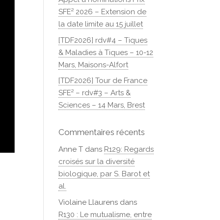
SFE² 2026 – Extension de
la date limite au 15 juillet
[TDF2026] rdv#4 – Tiques
& Maladies à Tiques – 10-12
Mars, Maisons-Alfort
[TDF2026] Tour de France
SFE² – rdv#3 – Arts &
Sciences – 14 Mars, Brest
Commentaires récents
Anne T
dans
R129: Regards
croisés sur la diversité
biologique, par S. Barot et
al.
Violaine Llaurens
dans
R130 : Le mutualisme, entre