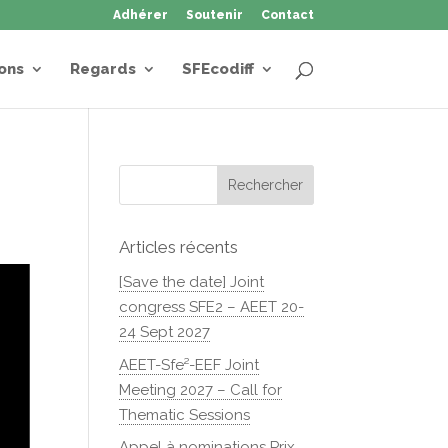
Adhérer
Soutenir
Contact
ons
Regards
SFEcodiff
Articles récents
[Save the date] Joint
congress SFE2 – AEET 20-
24 Sept 2027
AEET-Sfe²-EEF Joint
Meeting 2027 – Call for
Thematic Sessions
Appel à nominations Prix