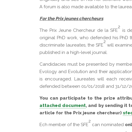
A forum is also made available to the laure
For the Prix jeunes chercheurs
2
The Prix Jeune Chercheur de la SFE
is d
original PhD work, who defended his PhD th
2
discriminate laureates, the SFE
will examine
published in a high-level journal.
Candidacies must be presented by member
Evology and Evolution and their application
is encouraged. Laureates will each recei
defended between 01/01/2018 and 31/12/2
You can participate to the prize attri
attached document
, and by sending it 
article for the Prix jeune chercheur)
sfe
2
Ech member of the SFE
can nominated
onl