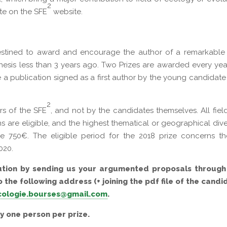
2
ate on the SFE
website.
estined to award and encourage the author of a remarkable
esis less than 3 years ago. Two Prizes are awarded every yea
 a publication signed as a first author by the young candidat
2
s of the SFE
, and not by the candidates themselves. All fiel
s are eligible, and the highest thematical or geographical dive
ve 750€. The eligible period for the 2018 prize concerns th
020.
bution by sending us your argumented proposals through
to the following address (+ joining the pdf file of the cand
cologie.bourses@gmail.com
.
y one person per prize.