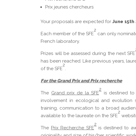
Prix jeunes chercheurs
Your proposals are expected for
June 15th 
2
Each member of the SFE
can only nomina
French laboratory.
Prizes will be assessed during the next SFE
has been reached. Like previous years, laur
2
of the SFE
.
For the Grand Prix and Prix recherche
2
The
Grand prix de la SFE
is destined to 
involvement in ecological and evolution sc
training, communication to a broad audience
2
available to the laureate on the SFE
websit
2
The
Prix Recherche SFE
is destined to aw
originality and size of his/her scientific wo