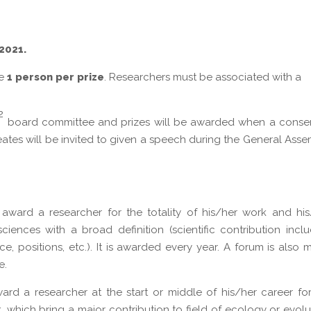
2021.
te
1 person per prize
. Researchers must be associated with a
2
board committee and prizes will be awarded when a conse
eates will be invited to given a speech during the General Ass
award a researcher for the totality of his/her work and his
iences with a broad definition (scientific contribution incl
, positions, etc.). It is awarded every year. A forum is also
e.
ard a researcher at the start or middle of his/her career fo
rk, which bring a major contribution to field of ecology or evolu