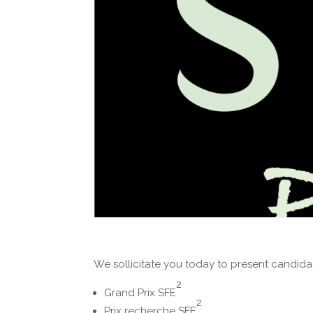
We sollicitate you today to present candidac
2
Grand Prix SFE
2
Prix recherche SFE