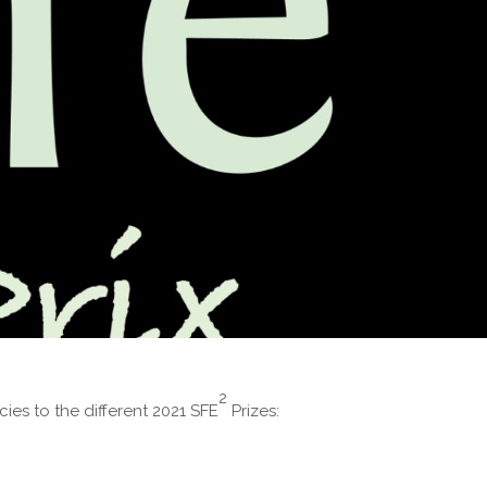
2
ies to the different 2021 SFE
Prizes: