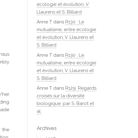
écologie et évolution, V.
Llaurens et S. Billiard
Anne T
dans
R130 : Le
mutualisme, entre écologie
et évolution, V. Llaurens et
S. Billiard
nsus
Anne T
dans
R130 : Le
embly
mutualisme, entre écologie
et évolution, V. Llaurens et
S. Billiard
Anne T
dans
R129: Regards
/her
croisés sur la diversité
uding
biologique, par S. Barot et
 made
al.
Archives
r the
tion.