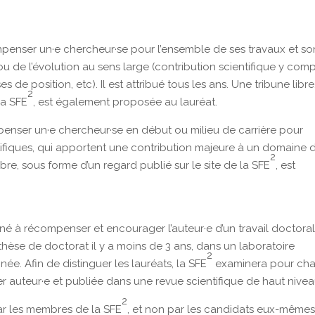
penser un·e chercheur·se pour l’ensemble de ses travaux et so
 de l’évolution au sens large (contribution scientifique y comp
de position, etc). Il est attribué tous les ans. Une tribune libre
2
la SFE
, est également proposée au lauréat.
enser un·e chercheur·se en début ou milieu de carrière pour
entifiques, qui apportent une contribution majeure à un domaine 
2
ibre, sous forme d’un regard publié sur le site de la SFE
, est
iné à récompenser et encourager l’auteur·e d’un travail doctora
hèse de doctorat il y a moins de 3 ans, dans un laboratoire
2
ée. Afin de distinguer les lauréats, la SFE
examinera pour ch
r auteur·e et publiée dans une revue scientifique de haut nivea
2
ar les membres de la SFE
, et non par les candidats eux-mêmes