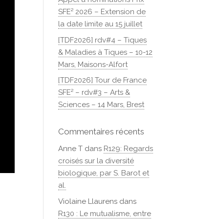
SFE² 2026 – Extension de
la date limite au 15 juillet
[TDF2026] rdv#4 – Tiques
& Maladies à Tiques – 10-12
Mars, Maisons-Alfort
[TDF2026] Tour de France
SFE² – rdv#3 – Arts &
Sciences – 14 Mars, Brest
Commentaires récents
Anne T
dans
R129: Regards
croisés sur la diversité
biologique, par S. Barot et
al.
Violaine Llaurens
dans
R130 : Le mutualisme, entre