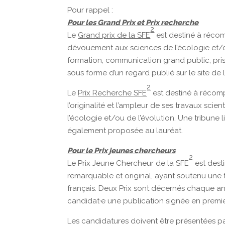
Pour rappel :
Pour les Grand Prix et Prix recherche
2
Le
Grand prix de la SFE
est destiné à récom
dévouement aux sciences de l’écologie et/ou
formation, communication grand public, prises 
sous forme d’un regard publié sur le site de 
2
Le
Prix Recherche SFE
est destiné à récomp
l’originalité et l’ampleur de ses travaux sci
l’écologie et/ou de l’évolution. Une tribune l
également proposée au lauréat.
Pour le Prix jeunes chercheurs
2
Le Prix Jeune Chercheur de la SFE
est dest
remarquable et original, ayant soutenu une t
français. Deux Prix sont décernés chaque ann
candidat·e une publication signée en premie
Les candidatures doivent être présentées p