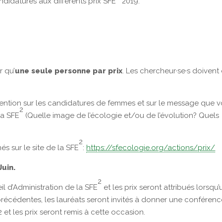
didatures aux différents prix SFE
2019:
 qu’
une seule personne par prix
. Les chercheur·se·s doivent 
ttention sur les candidatures de femmes et sur le message que 
2
la SFE
(Quelle image de l’écologie et/ou de l’évolution? Quels
2
és sur le site de la SFE
:
https://sfecologie.org/actions/prix/
Juin.
2
il d’Administration de la SFE
et les prix seront attribués lorsqu’
récédentes, les lauréats seront invités à donner une conféren
 et les prix seront remis à cette occasion.