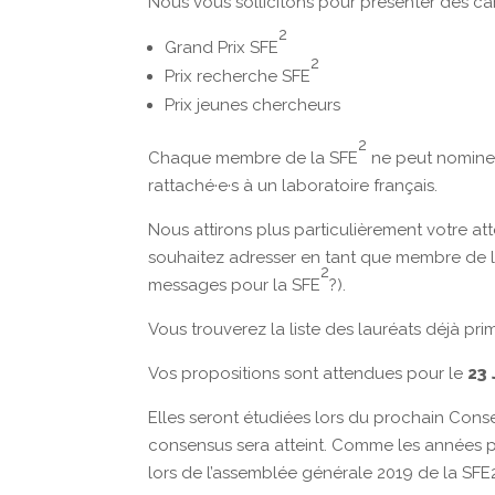
Nous vous sollicitons pour présenter des can
2
Grand Prix SFE
2
Prix recherche SFE
Prix jeunes chercheurs
2
Chaque membre de la SFE
ne peut nominer
rattaché·e·s à un laboratoire français.
Nous attirons plus particulièrement votre a
souhaitez adresser en tant que membre de 
2
messages pour la SFE
?).
Vous trouverez la liste des lauréats déjà prim
Vos propositions sont attendues pour le
23 
Elles seront étudiées lors du prochain Conse
consensus sera atteint. Comme les années p
lors de l’assemblée générale 2019 de la SFE2