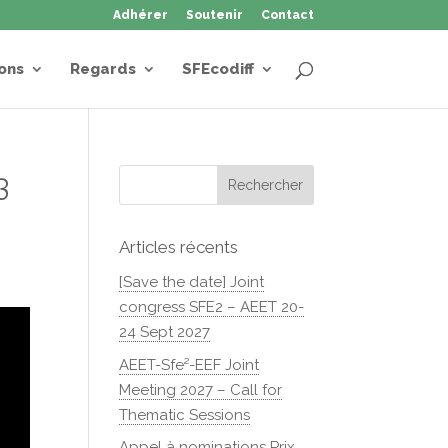
Adhérer
Soutenir
Contact
ons
Regards
SFEcodiff
3
Articles récents
[Save the date] Joint
congress SFE2 – AEET 20-
24 Sept 2027
AEET-Sfe²-EEF Joint
Meeting 2027 – Call for
Thematic Sessions
Appel à nominations Prix