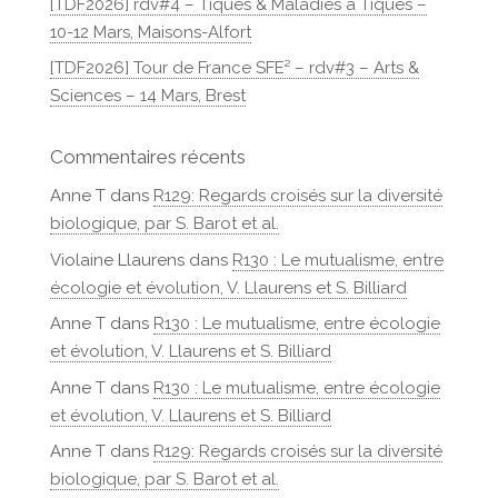
[TDF2026] rdv#4 – Tiques & Maladies à Tiques –
10-12 Mars, Maisons-Alfort
[TDF2026] Tour de France SFE² – rdv#3 – Arts &
Sciences – 14 Mars, Brest
Commentaires récents
Anne T
dans
R129: Regards croisés sur la diversité
biologique, par S. Barot et al.
Violaine Llaurens
dans
R130 : Le mutualisme, entre
écologie et évolution, V. Llaurens et S. Billiard
Anne T
dans
R130 : Le mutualisme, entre écologie
et évolution, V. Llaurens et S. Billiard
Anne T
dans
R130 : Le mutualisme, entre écologie
et évolution, V. Llaurens et S. Billiard
Anne T
dans
R129: Regards croisés sur la diversité
biologique, par S. Barot et al.