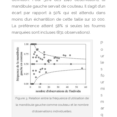
mandibule gauche servait de couteau. Il s’agit d’un
écart par rapport à 50% qui est attendu dans
moins d’un échantillon de cette taille sur 10 000.
La préférence atteint 58% si seules les fourmis
marquées sont incluses (831 observations).
P
o
ur
le
s
fo
ur
mi
s
Figure 3. Relation entre la fréquence d’utilisation de
m
la mandibule gauche comme couteau et le nombre
ar
d’observations individuelles.
q