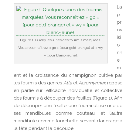
L’a
p
pr
ov
isi
Figure 1. Quelques-unes des fourmis marquées.
o
Vous reconnaîtrez « go » (pour gold-orange) et « wy
nn
» (pour blanc-jaune).
e
m
ent et la croissance du champignon cultivé par
les fourmis des genres
Atta
et
Acromyrmex
repose
en partie sur l’efficacité individuelle et collective
des fourmis à découper des feuilles (Figure 1). Afin
de découper une feuille, une fourmi utilise une de
ses mandibules comme couteau, et l’autre
mandibule comme fourchette servant d’ancrage à
la tête pendant la découpe.