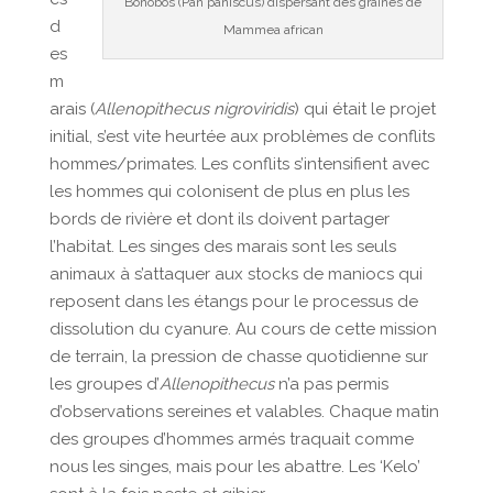
Bonobos (Pan paniscus) dispersant des graines de
d
Mammea african
es
m
arais (
Allenopithecus nigroviridis
) qui était le projet
initial, s’est vite heurtée aux problèmes de conflits
hommes/primates.
Les conflits s’intensifient avec
les hommes qui colonisent de plus en plus les
bords de rivière et dont ils doivent partager
l’habitat. Les singes des marais sont les seuls
animaux à s’attaquer aux stocks de maniocs qui
reposent dans les étangs pour le processus de
dissolution du cyanure. Au cours de cette mission
de terrain, la pression de chasse quotidienne sur
les groupes d’
Allenopithecus
n’a pas permis
d’observations sereines et valables. Chaque matin
des groupes d’hommes armés traquait comme
nous les singes, mais pour les abattre. Les ‘Kelo’