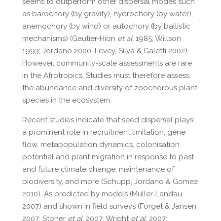
seems to outperform other dispersal modes such
as barochory (by gravity), hydrochory (by water),
anemochory (by wind) or autochory (by ballistic
mechanisms) (Gautier-Hion
et al.
1985; Willson
1993; Jordano 2000; Levey, Silva & Galetti 2002).
However, community-scale assessments are rare
in the Afrotropics. Studies must therefore assess
the abundance and diversity of zoochorous plant
species in the ecosystem.
Recent studies indicate that seed dispersal plays
a prominent role in recruitment limitation, gene
flow, metapopulation dynamics, colonisation
potential and plant migration in response to past
and future climate change, maintenance of
biodiversity, and more (Schupp, Jordano & Gomez
2010). As predicted by models (Muller-Landau
2007) and shown in field surveys (Forget & Jansen
2007; Stoner
et al.
2007; Wright
et al.
2007;