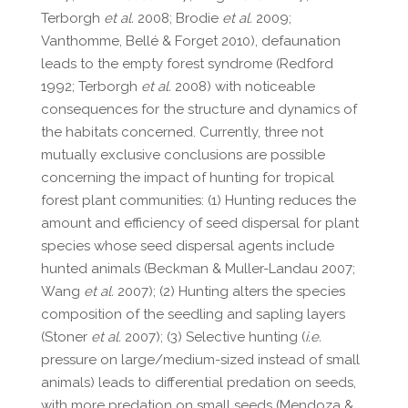
Terborgh
et al.
2008; Brodie
et al.
2009;
Vanthomme, Bellé & Forget 2010), defaunation
leads to the empty forest syndrome (Redford
1992; Terborgh
et al.
2008) with noticeable
consequences for the structure and dynamics of
the habitats concerned. Currently, three not
mutually exclusive conclusions are possible
concerning the impact of hunting for tropical
forest plant communities: (1) Hunting reduces the
amount and efficiency of seed dispersal for plant
species whose seed dispersal agents include
hunted animals (Beckman & Muller-Landau 2007;
Wang
et al.
2007); (2) Hunting alters the species
composition of the seedling and sapling layers
(Stoner
et al.
2007); (3) Selective hunting (
i.e.
pressure on large/medium-sized instead of small
animals) leads to differential predation on seeds,
with more predation on small seeds (Mendoza &