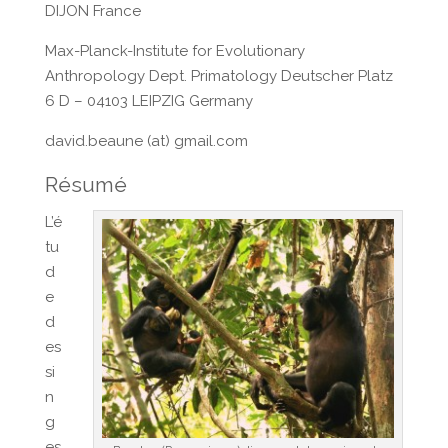
DIJON France
Max-Planck-Institute for Evolutionary
Anthropology Dept. Primatology Deutscher Platz
6 D – 04103 LEIPZIG Germany
david.beaune (at) gmail.com
Résumé
L’é
tu
d
e
d
es
si
n
g
es