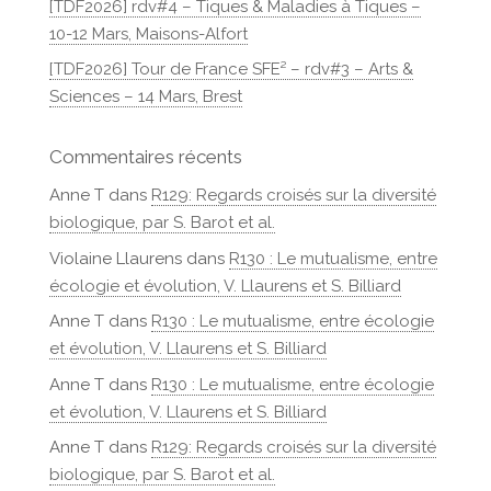
[TDF2026] rdv#4 – Tiques & Maladies à Tiques –
10-12 Mars, Maisons-Alfort
[TDF2026] Tour de France SFE² – rdv#3 – Arts &
Sciences – 14 Mars, Brest
Commentaires récents
Anne T
dans
R129: Regards croisés sur la diversité
biologique, par S. Barot et al.
Violaine Llaurens
dans
R130 : Le mutualisme, entre
écologie et évolution, V. Llaurens et S. Billiard
Anne T
dans
R130 : Le mutualisme, entre écologie
et évolution, V. Llaurens et S. Billiard
Anne T
dans
R130 : Le mutualisme, entre écologie
et évolution, V. Llaurens et S. Billiard
Anne T
dans
R129: Regards croisés sur la diversité
biologique, par S. Barot et al.