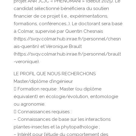
projet ANR JCJC « PHENOMANI » (début 2025). Le
candidat sélectionné bénéficiera du soutien
financier de ce projet (i.e., expérimentations,
formations, conférences…). Le doctorant sera basé
à Colmar, supervisé par Quentin Chesnais
(https://svqv.colmar.hub.inrae.fr/personnel/chesn
ais-quentin) et Véronique Brault
(https://svqv.colmar.hub.inrae.fr/personnel/brault
-veronique).
LE PROFIL QUE NOUS RECHERCHONS
Master/diplôme d’ingénieur
 Formation requise : Master (ou diplôme
équivalent) en écologie/évolution, entomologie
ou agronomie.
 Connaissances requises :
– Connaissances de base sur les interactions
plantes-insectes et la phytopathologie ;
– Intérêt pour l’étude du comportement des