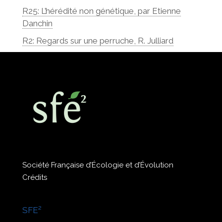
R25: L’hérédité non génétique, par Etienne
Danchin
R2: Regards sur une perruche, R. Julliard
Société Française d’Écologie et d’Évolution
Crédits
SFE²