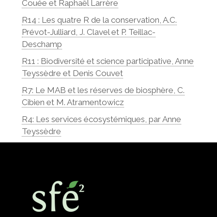
Couée et Raphaël Larrère
R14 : Les quatre R de la conservation, A.C.
Prévot-Julliard, J. Clavel et P. Teillac-
Deschamp
R11 : Biodiversité et science participative, Anne
Teyssèdre et Denis Couvet
R7: Le MAB et les réserves de biosphère, C.
Cibien et M. Atramentowicz
R4: Les services écosystémiques, par Anne
Teyssèdre