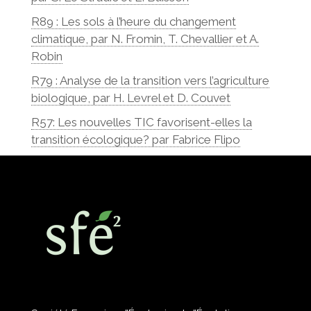
R89 : Les sols à l’heure du changement
climatique, par N. Fromin, T. Chevallier et A.
Robin
R79 : Analyse de la transition vers l’agriculture
biologique, par H. Levrel et D. Couvet
R57: Les nouvelles TIC favorisent-elles la
transition écologique? par Fabrice Flipo