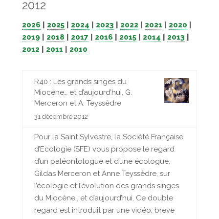
2012
2026
|
2025
|
2024
|
2023
|
2022
|
2021
|
2020
|
2019
|
2018
|
2017
|
2016
|
2015
|
2014
|
2013
|
2012
|
2011
|
2010
R40 : Les grands singes du
Miocène… et d’aujourd’hui, G.
Merceron et A. Teyssèdre
31 décembre 2012
Pour la Saint Sylvestre, la Société Française
d’Ecologie (SFE) vous propose le regard
d’un paléontologue et d’une écologue,
Gildas Merceron et Anne Teyssèdre, sur
l’écologie et l’évolution des grands singes
du Miocène.. et d’aujourd’hui. Ce double
regard est introduit par une vidéo, brève