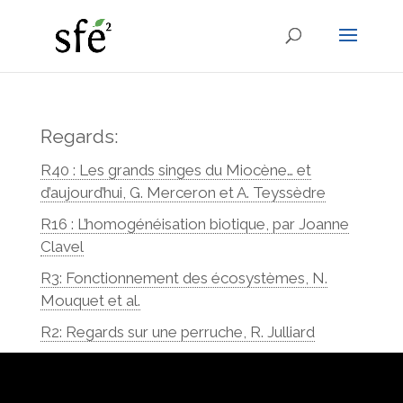
Regards:
R40 : Les grands singes du Miocène… et
d’aujourd’hui, G. Merceron et A. Teyssèdre
R16 : L’homogénéisation biotique, par Joanne
Clavel
R3: Fonctionnement des écosystèmes, N.
Mouquet et al.
R2: Regards sur une perruche, R. Julliard