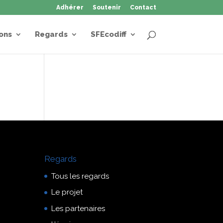
Adhérer
Soutenir
Contact
ons
Regards
SFEcodiff
Regards
Tous les regards
Le projet
Les partenaires