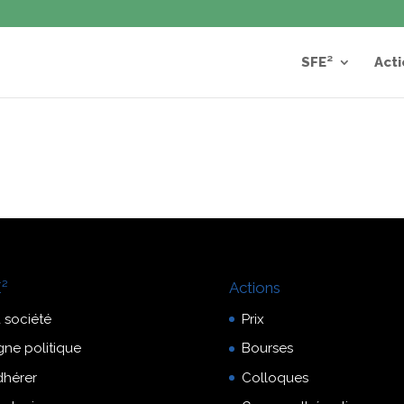
SFE²
Acti
²
Actions
 société
Prix
gne politique
Bourses
dhérer
Colloques