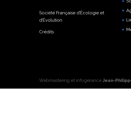
So
A
Société Française d’Écologie et
Li
d’Évolution
M
Crédits
Webmastering et infogérance
Jean-Philip