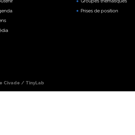
utenir
Groupes thématiques
genda
Prises de position
ens
édia
pe Civade / TinyLab