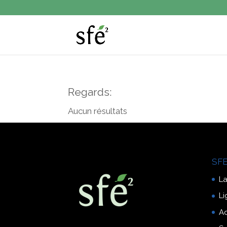
Regards:
Aucun résultats
SFE
La
Li
A