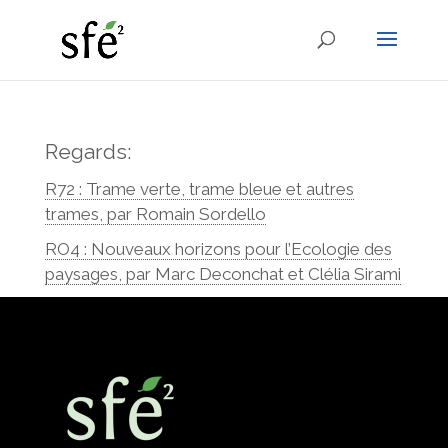
Regards:
R72 : Trame verte, trame bleue et autres
trames, par Romain Sordello
RO4 : Nouveaux horizons pour l’Ecologie des
paysages, par Marc Deconchat et Clélia Sirami