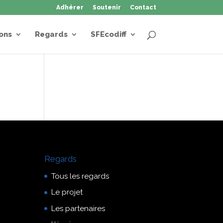
Adhérer
Soutenir
Contact
ons
Regards
SFEcodiff
Regards
Tous les regards
Le projet
Les partenaires