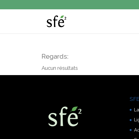
Regards:
Aucun résultats
SFE
La
Li
A