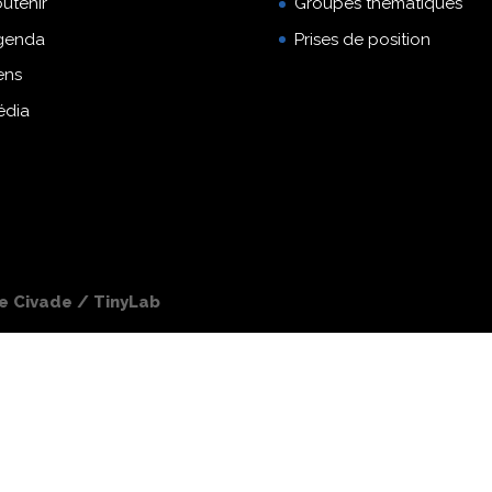
utenir
Groupes thématiques
genda
Prises de position
ens
édia
pe Civade / TinyLab