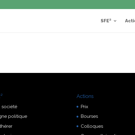
SFE²
Acti
²
Actions
 société
Prix
gne politique
Bourses
dhérer
Colloques