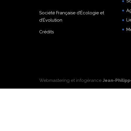
So
A
Société Française d’Écologie et
Li
d’Évolution
M
Crédits
Webmastering et infogérance
Jean-Philip