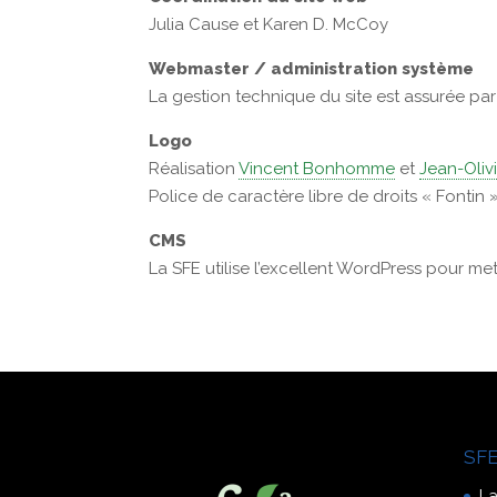
Julia Cause et Karen D. McCoy
Webmaster / administration système
La gestion technique du site est assurée pa
Logo
Réalisation
Vincent Bonhomme
et
Jean-Olivi
Police de caractère libre de droits « Fontin 
CMS
La SFE utilise l’excellent WordPress pour me
SFE
La