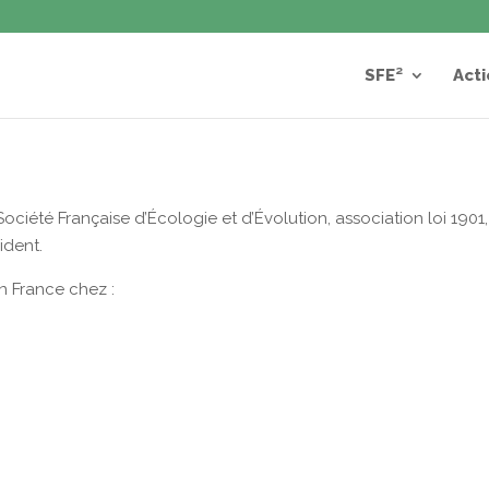
SFE²
Acti
 :Société Française d’Écologie et d’Évolution, association loi 19
ident.
en France chez :