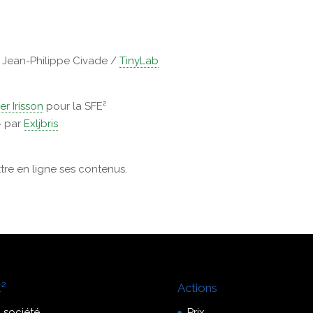
r Jean-Philippe Civade /
TinyLab
er Irisson
pour la SFE²
» par
Exljbris
ttre en ligne ses contenus.
²
Actions
 société
Prix