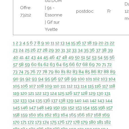
ou DOM
D
Offre:
| 91 -
postdoc
Fr
12
73212
Essonne
m
| Gif sur
Yvette
1
2
3
4
5
6
7
8
9
10
11
12
13
14
15
16
17
18
19
20
21
22
23
24
25
26
27
28
29
30
31
32
33
34
35
36
37
38
39
40
41
42
43
44
45
46
47
48
49
50
51
52
53
54
55
56
57
58
59
60
61
62
63
64
65
66
67
68
69
70
71
72
73
74
75
76
77
78
79
80
81
82
83
84
85
86
87
88
89
90
91
92
93
94
95
96
97
98
99
100
101
102
103
104
105
106
107
108
109
110
111
112
113
114
115
116
117
118
119
120
121
122
123
124
125
126
127
128
129
130
131
132
133
134
135
136
137
138
139
140
141
142
143
144
145
146
147
148
149
150
151
152
153
154
155
156
157
158
159
160
161
162
163
164
165
166
167
168
169
170
171
172
173
174
175
176
177
178
179
180
181
182