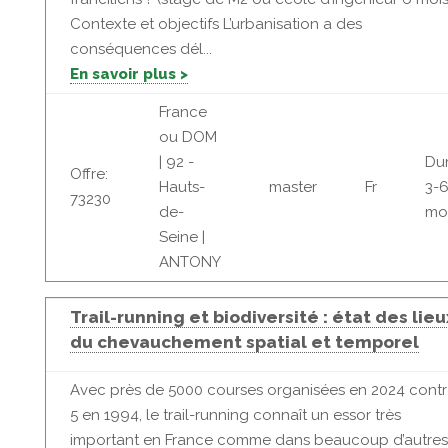
Contexte et objectifs L’urbanisation a des
conséquences dél...
En savoir plus >
France
ou DOM
| 92 -
Dur
Offre:
Hauts-
master
Fr
3-
73230
de-
mo
Seine |
ANTONY
Trail-running et biodiversité : état des lieu
du chevauchement spatial et temporel
Avec près de 5000 courses organisées en 2024 cont
5 en 1994, le trail-running connaît un essor très
important en France comme dans beaucoup d’autres