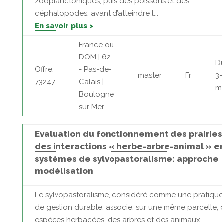
zooplanctoniques, puis des poissons et des
céphalopodes, avant d’atteindre l...
En savoir plus >
France ou
DOM | 62
D
Offre:
- Pas-de-
master
Fr
3
73247
Calais |
m
Boulogne
sur Mer
Evaluation du fonctionnement des prairies
des interactions « herbe-arbre-animal » e
systèmes de sylvopastoralisme: approche
modélisation
Le sylvopastoralisme, considéré comme une pratiqu
de gestion durable, associe, sur une même parcelle, 
espèces herbacées, des arbres et des animaux