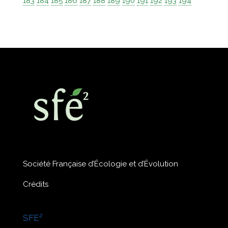
183
184
185
186
187
188
189
190
191
192
193
194
Société Française d’Écologie et d’Évolution
Crédits
SFE²