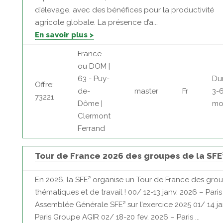
d’élevage, avec des bénéfices pour la productivité
agricole globale. La présence d’a...
En savoir plus >
France
ou DOM |
63 - Puy-
Du
Offre:
de-
master
Fr
3-
73221
Dôme |
mo
Clermont
Ferrand
Tour de France 2026 des groupes de la SFE
En 2026, la SFE² organise un Tour de France des gro
thématiques et de travail ! 00/ 12-13 janv. 2026 – Paris
Assemblée Générale SFE² sur l’exercice 2025 01/ 14 ja
Paris Groupe AGIR 02/ 18-20 fev. 2026 – Paris ...