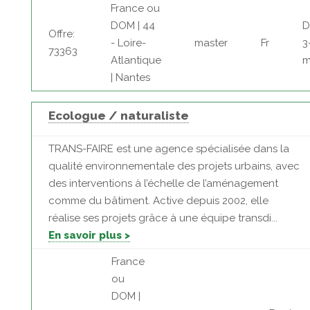
France ou
DOM | 44
D
Offre:
- Loire-
master
Fr
3
73363
Atlantique
m
| Nantes
Ecologue / naturaliste
TRANS-FAIRE est une agence spécialisée dans la
qualité environnementale des projets urbains, avec
des interventions à l’échelle de l’aménagement
comme du bâtiment. Active depuis 2002, elle
réalise ses projets grâce à une équipe transdi...
En savoir plus >
France
ou
DOM |