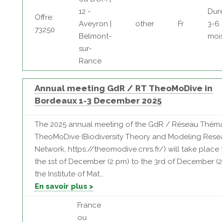
12 -
Dur
Offre:
Aveyron |
other
Fr
3-6
73250
Belmont-
moi
sur-
Rance
Annual meeting GdR / RT TheoMoDive in
Bordeaux 1-3 December 2025
The 2025 annual meeting of the GdR / Réseau Thém
TheoMoDive (Biodiversity Theory and Modeling Rese
Network, https://theomodive.cnrs.fr/) will take place
the 1st of December (2 pm) to the 3rd of December (2
the Institute of Mat...
En savoir plus >
France
ou