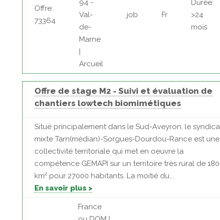
94 -
Durée:
Offre:
Val-
job
Fr
>24
73364
de-
mois
Marne
|
Arcueil
Offre de stage M2 - Suivi et évaluation de
chantiers lowtech biomimétiques
Situé principalement dans le Sud-Aveyron, le syndica
mixte Tarn(médian)-Sorgues-Dourdou-Rance est une
collectivité territoriale qui met en oeuvre la
compétence GEMAPI sur un territoire très rural de 18
km² pour 27000 habitants. La moitié du...
En savoir plus >
France
ou DOM |