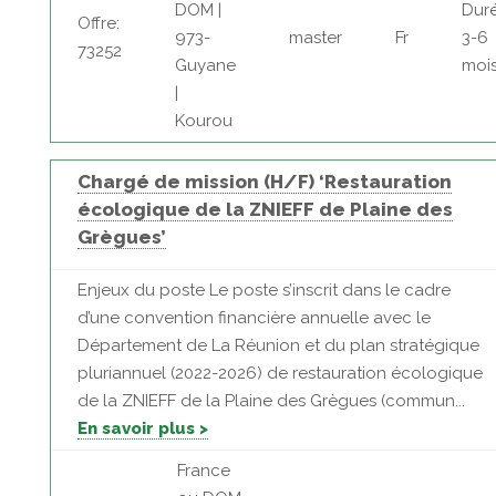
DOM |
Duré
Offre:
973-
master
Fr
3-6
73252
Guyane
moi
|
Kourou
Chargé de mission (H/F) ‘Restauration
écologique de la ZNIEFF de Plaine des
Grègues’
Enjeux du poste Le poste s’inscrit dans le cadre
d’une convention financière annuelle avec le
Département de La Réunion et du plan stratégique
pluriannuel (2022-2026) de restauration écologique
de la ZNIEFF de la Plaine des Grègues (commun...
En savoir plus >
France