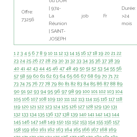
ou DOM
| 974-
Durée:
Offre:
La
job
Fr
>24
73256
Réunion
mois
| SAINT-
JOSEPH
1
2
3
4
5
6
7
8
9
10
11
12
13
14
15
16
17
18
19
20
21
22
23
24
25
26
27
28
29
30
31
32
33
34
35
36
37
38
39
40
41
42
43
44
45
46
47
48
49
50
51
52
53
54
55
56
57
58
59
60
61
62
63
64
65
66
67
68
69
70
71
72
73
74
75
76
77
78
79
80
81
82
83
84
85
86
87
88
89
90
91
92
93
94
95
96
97
98
99
100
101
102
103
104
105
106
107
108
109
110
111
112
113
114
115
116
117
118
119
120
121
122
123
124
125
126
127
128
129
130
131
132
133
134
135
136
137
138
139
140
141
142
143
144
145
146
147
148
149
150
151
152
153
154
155
156
157
158
159
160
161
162
163
164
165
166
167
168
169