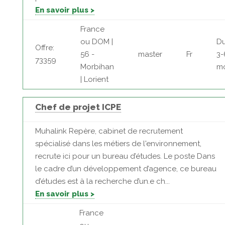
En savoir plus >
France
ou DOM |
Du
Offre:
56 -
master
Fr
3-
73359
Morbihan
mo
| Lorient
Chef de projet ICPE
Muhalink Repère, cabinet de recrutement
spécialisé dans les métiers de l'environnement,
recrute ici pour un bureau d’études. Le poste Dans
le cadre d’un développement d’agence, ce bureau
d’études est à la recherche d’un.e ch...
En savoir plus >
France