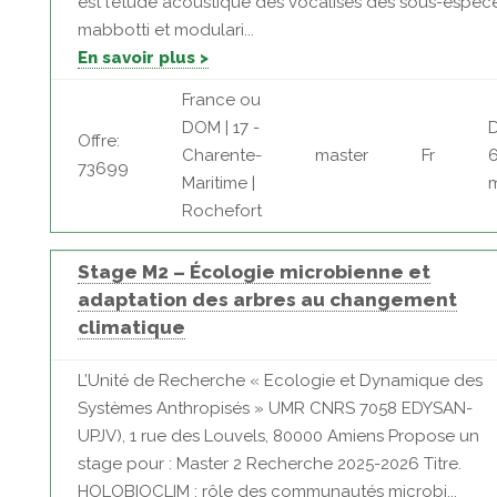
est l’étude acoustique des vocalises des sous-espèc
mabbotti et modulari...
En savoir plus >
France ou
DOM | 17 -
D
Offre:
Charente-
master
Fr
6
73699
Maritime |
Rochefort
Stage M2 – Écologie microbienne et
adaptation des arbres au changement
climatique
L’Unité de Recherche « Ecologie et Dynamique des
Systèmes Anthropisés » UMR CNRS 7058 EDYSAN-
UPJV), 1 rue des Louvels, 80000 Amiens Propose un
stage pour : Master 2 Recherche 2025-2026 Titre.
HOLOBIOCLIM : rôle des communautés microbi...