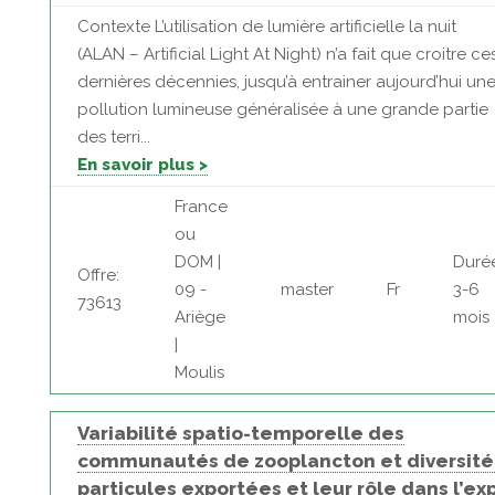
Contexte L’utilisation de lumière artificielle la nuit
(ALAN – Artificial Light At Night) n’a fait que croitre ce
dernières décennies, jusqu’à entrainer aujourd’hui un
pollution lumineuse généralisée à une grande partie
des terri...
En savoir plus >
France
ou
DOM |
Duré
Offre:
09 -
master
Fr
3-6
73613
Ariège
mois
|
Moulis
Variabilité spatio-temporelle des
communautés de zooplancton et diversité
particules exportées et leur rôle dans l’ex