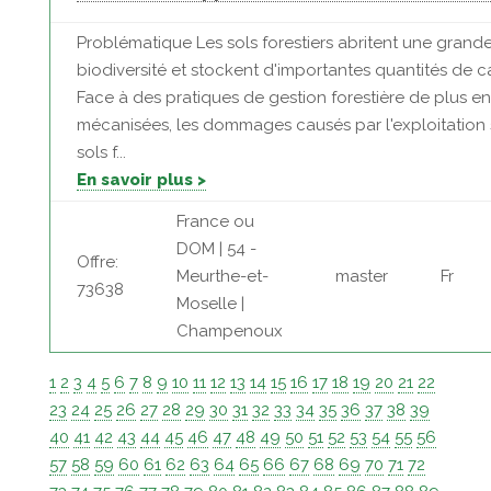
Problématique Les sols forestiers abritent une grand
biodiversité et stockent d'importantes quantités de 
Face à des pratiques de gestion forestière de plus en
mécanisées, les dommages causés par l'exploitation 
sols f...
En savoir plus >
France ou
DOM | 54 -
Offre:
Meurthe-et-
master
Fr
73638
Moselle |
Champenoux
1
2
3
4
5
6
7
8
9
10
11
12
13
14
15
16
17
18
19
20
21
22
23
24
25
26
27
28
29
30
31
32
33
34
35
36
37
38
39
40
41
42
43
44
45
46
47
48
49
50
51
52
53
54
55
56
57
58
59
60
61
62
63
64
65
66
67
68
69
70
71
72