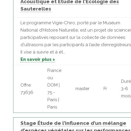
Acoustique et Etude de l’Ecologie des
Sauterelles
Le programme Vigie-Chiro, porté par le Muséum
National d’Histoire Naturelle, est un projet de science
participatives reposant sur la collecte de données
d'ultrasons par les participants à l’aide d’enregistreurs
Il vise à suivre et à ét...
En savoir plus >
France
ou
Duré
Offre:
DOM |
master
Fr
3-6
73636
75 -
mois
Paris |
Paris
Stage Étude de l’influence d’un mélange
d’espèces végétales sur les performances