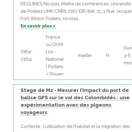
DEGUINES Nicolas, Maître de conférences, Université
de Poitiers UMR CNRS 7267 EBI, Bât. 31, 3 Rue Jacque
Fort, 86000 Poitiers, nicolas...
En savoir plus >
France
ou DOM
Dur
Offre:
| 00 -
master
Fr
3-6
73611
National
moi
| Poitiers
/ Rouen
Stage de M2 - Mesurer l’impact du port de
balise GPS sur le vol des Colombidés : une
expérimentation avec des pigeons
voyageurs
Contexte : L’utilisation de l’habitat et la migration des