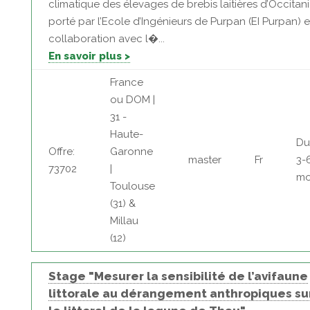
climatique des élevages de brebis laitières d’Occitani
porté par l’Ecole d’Ingénieurs de Purpan (EI Purpan) 
collaboration avec l�...
En savoir plus >
France
ou DOM |
31 -
Haute-
Du
Offre:
Garonne
master
Fr
3-
73702
|
mo
Toulouse
(31) &
Millau
(12)
Stage "Mesurer la sensibilité de l’avifaune
littorale au dérangement anthropiques su