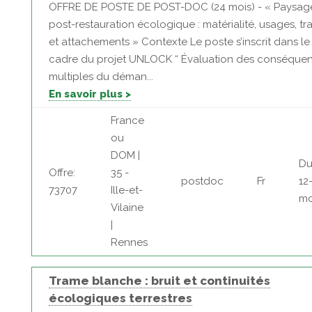
OFFRE DE POSTE DE POST-DOC (24 mois) - « Paysag
post-restauration écologique : matérialité, usages, tr
et attachements » Contexte Le poste s’inscrit dans le
cadre du projet UNLOCK “ Évaluation des conséque
multiples du déman...
En savoir plus >
France
ou
DOM |
Du
Offre:
35 -
postdoc
Fr
12
73707
Ille-et-
mo
Vilaine
|
Rennes
Trame blanche : bruit et continuités
écologiques terrestres