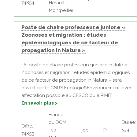
74854
Hérault |
Montpellier
Poste de chaire professeur.e junior.e «
Zoonoses et migration : études
épidémiologiques de ce facteur de
propagation In Natura »
Un poste de chaire professeur.e junior.e intitulé «
Zoonoses et migration : études épidémiologiques
de ce facteur de propagation In Natura » sera
ouvert par le CNRS Ecologie&Environnement, avec
affectation possible au CESCO ou à PIMIT. ...
En savoir plus >
France
ou DOM
Durée:
Offre:
| 00 -
job
Fr
>24
74855