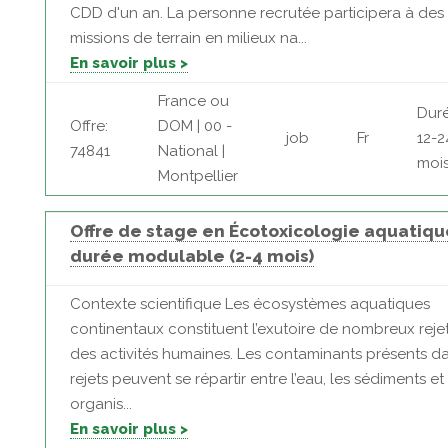
CDD d'un an. La personne recrutée participera à des
missions de terrain en milieux na...
En savoir plus >
France ou
Duré
Offre:
DOM | 00 -
job
Fr
12-2
74841
National |
moi
Montpellier
Offre de stage en Écotoxicologie aquatiqu
durée modulable (2-4 mois)
Contexte scientifique Les écosystèmes aquatiques
continentaux constituent l’exutoire de nombreux rejet
des activités humaines. Les contaminants présents d
rejets peuvent se répartir entre l’eau, les sédiments et 
organis...
En savoir plus >