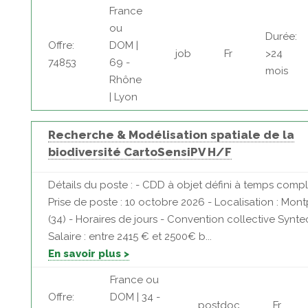
France
ou
Durée:
Offre:
DOM |
job
Fr
>24
74853
69 -
mois
Rhône
| Lyon
Recherche & Modélisation spatiale de la
biodiversité CartoSensiPV H/F
Détails du poste : - CDD à objet défini à temps compl
Prise de poste : 10 octobre 2026 - Localisation : Montp
(34) - Horaires de jours - Convention collective Synte
Salaire : entre 2415 € et 2500€ b...
En savoir plus >
France ou
Offre:
DOM | 34 -
postdoc
Fr