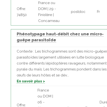
France ou
Offre:
DOM | 29 -
postdoc
Fr
74850
Finistère |
Concarneau
Phénotypage haut-débit chez une micro-
guêpe parasitoïde
Contexte : Les trichogrammes sont des micro-guêpe
parasitoïdes largement utilisées en lutte biologique
contre différents lépidoptères ravageurs, notamment
pyrale du maïs. Les trichogrammes pondent dans les
œufs de leurs hôtes et se dév...
En savoir plus >
France
ou DOM |
06 -
Duré
Offre: