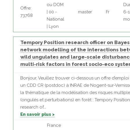
ou DOM
Dur
Offre:
| 00 -
master
Fr
6-1
73768
National
mo
| Lyon
Tempory Position research officer on Bayes
network modelling of the interactions be
wild ungulates and large-scale disturbanc
multi-risk factors in forest socio-eco syst
Bonjour, Veuillez trouver ci-dessous un offre d’emploi
un CDD CR (postdoc) à INRAE de Nogent-sur-Verniss
la thématique de la modélisation des risques multipl
(ongulés et perturbations) en forêt : Tempory Position
research of...
En savoir plus >
France