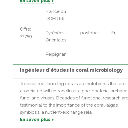
En savoir plus >
France ou
DOM | 66
-
Offre:
Pyrénées-
postdoc
En
73759
Orientales
|
Perpignan
Ingénieur d´études in coral microbiology
Tropical reef-building corals are holobionts that are
associated with intracellular algae, bacteria, archaea
fungi and viruses. Decades of functional research are
testimonial to the importance of the coral-algae
symbiosis, a nutrient-exchange rela...
En savoir plus >