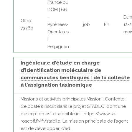
France ou
DOM | 66
-
Dur
Offre:
Pyrénées-
job
En
12-
73760
Orientales
moi
|
Perpignan
Ingénieur.e d’étude en charge
d’identification moléculaire de
communautés benthiques : de la collecte
à l’assignation taxinomique
Missions et activités principales Mission : Contexte :
Ce poste s’inscrit dans le projet STABILO, dont une
description est disponible ici : https://www.sb-
roscoff.fr/fr/stabilo. La mission principale de l’agent
est de développer, d’ad...