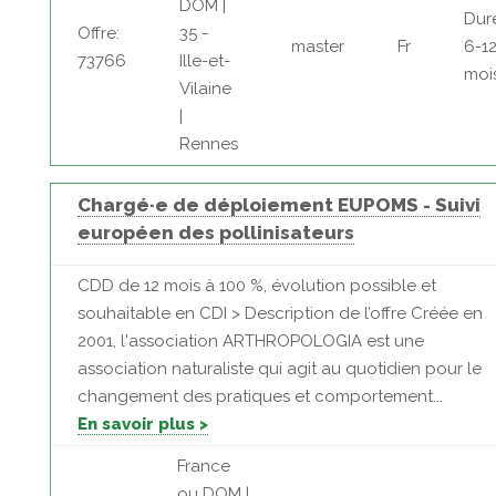
DOM |
Dur
Offre:
35 -
master
Fr
6-1
73766
Ille-et-
moi
Vilaine
|
Rennes
Chargé·e de déploiement EUPOMS - Suivi
européen des pollinisateurs
CDD de 12 mois à 100 %, évolution possible et
souhaitable en CDI > Description de l’offre Créée en
2001, l'association ARTHROPOLOGIA est une
association naturaliste qui agit au quotidien pour le
changement des pratiques et comportement...
En savoir plus >
France
ou DOM |