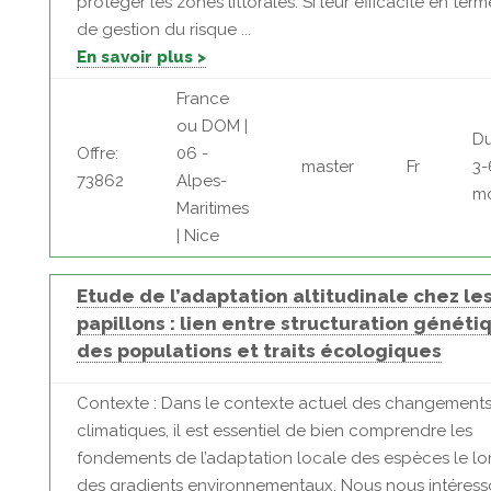
protéger les zones littorales. Si leur efficacité en term
de gestion du risque ...
En savoir plus >
France
ou DOM |
Du
Offre:
06 -
master
Fr
3-
73862
Alpes-
mo
Maritimes
| Nice
Etude de l’adaptation altitudinale chez le
papillons : lien entre structuration généti
des populations et traits écologiques
Contexte : Dans le contexte actuel des changement
climatiques, il est essentiel de bien comprendre les
fondements de l’adaptation locale des espèces le l
des gradients environnementaux. Nous nous intéres