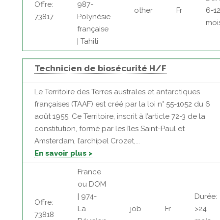
Offre:
987-
other
Fr
6-1
73817
Polynésie
moi
française
| Tahiti
Technicien de biosécurité H/F
Le Territoire des Terres australes et antarctiques
françaises (TAAF) est créé par la loi n° 55-1052 du 6
août 1955. Ce Territoire, inscrit à l’article 72-3 de la
constitution, formé par les îles Saint-Paul et
Amsterdam, l’archipel Crozet,...
En savoir plus >
France
ou DOM
| 974-
Durée:
Offre:
La
job
Fr
>24
73818