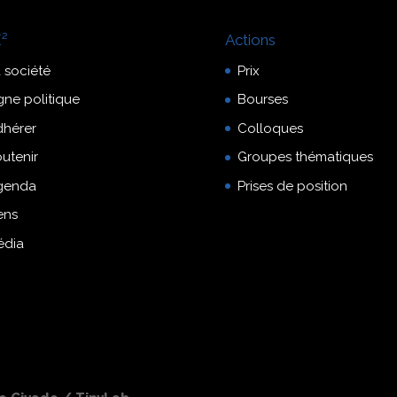
²
Actions
 société
Prix
gne politique
Bourses
dhérer
Colloques
utenir
Groupes thématiques
genda
Prises de position
ens
édia