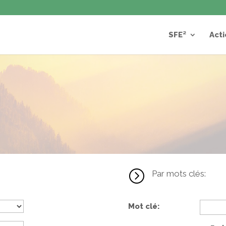
SFE²
Acti
=
Par mots clés:
Mot clé