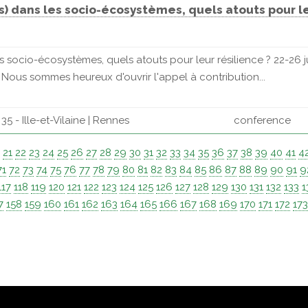
s) dans les socio-écosystèmes, quels atouts pour leu
es socio-écosystèmes, quels atouts pour leur résilience ? 22-26 ju
Nous sommes heureux d'ouvrir l'appel à contribution...
5 - Ille-et-Vilaine | Rennes
conference
0
21
22
23
24
25
26
27
28
29
30
31
32
33
34
35
36
37
38
39
40
41
4
71
72
73
74
75
76
77
78
79
80
81
82
83
84
85
86
87
88
89
90
91
9
117
118
119
120
121
122
123
124
125
126
127
128
129
130
131
132
133
1
7
158
159
160
161
162
163
164
165
166
167
168
169
170
171
172
17