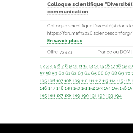
Colloque scientifique "Diversité(
communication
Colloque scientifique Diversité(s) dans l
https://forumafh2026.sciencesconf.org/ 
En savoir plus >
Offre: 73923
France ou DOM | 3
1
2
3
4
5
6
7
8
9
10
11
12
13
14
15
16
17
18
19
2
57
58
59
60
61
62
63
64
65
66
67
68
69
70
105
106
107
108
109
110
111
112
113
114
115
116
146
147
148
149
150
151
152
153
154
155
156
15
185
186
187
188
189
190
191
192
193
194