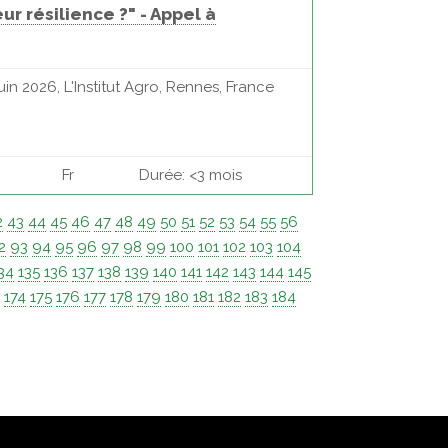
r résilience ?" - Appel à
in 2026, L'Institut Agro, Rennes, France
Fr
Durée: <3 mois
2
43
44
45
46
47
48
49
50
51
52
53
54
55
56
2
93
94
95
96
97
98
99
100
101
102
103
104
34
135
136
137
138
139
140
141
142
143
144
145
3
174
175
176
177
178
179
180
181
182
183
184