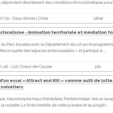
 dépendent directement des conditions microclimatiques pour r
 | 79 - Deux-Sèvres | Chizé
other
toralisme - Animation territoriale et médiation f
te du Parc travaille avec le Département du Lot sur le program
« Reconquête des espaces embroussaillés » et participe à ...
| 46 - Lot | Coeur-de-Causse
job
 d’un essai « Attract and Kill » comme outil de lutt
 noisetiers
ique, Halyomorpha halys (Hemiptera, Pentatomidae), est un rava
la noisette. La forte mobilité de cette punaise et sa polyph...