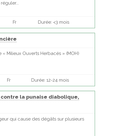
éguler...
Fr
Durée: <3 mois
oncière
me « Milieux Ouverts Herbacés » (MOH)
Fr
Durée: 12-24 mois
e contre la punaise diabolique,
geur qui cause des dégâts sur plusieurs