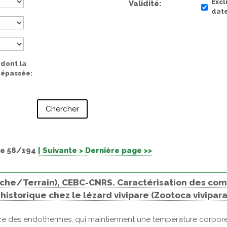
Excl
Validité
date
 dont la
 dépassée
e 58/194
| Suivante >
Dernière page >>
herche/Terrain), CEBC-CNRS. Caractérisation des 
historique chez le lézard vivipare (Zootoca vivipara
ce des endothermes, qui maintiennent une température corpore