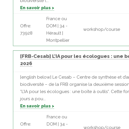
biodiversité (...
En savoir plus >
France ou
Offre:
DOM | 34 -
workshop/course
73928
Hérault |
Montpellier
[FRB-Cesab] L’IA pour les écologues : une bo
2026
[english below] Le Cesab – Centre de synthèse et d’a
biodiversité – de la FRB organise la deuxième sessio
“L’IA pour les écologues : une boîte à outils“. Cette f
jours a pou...
En savoir plus >
France ou
Offre:
DOM | 34 -
workshop/course