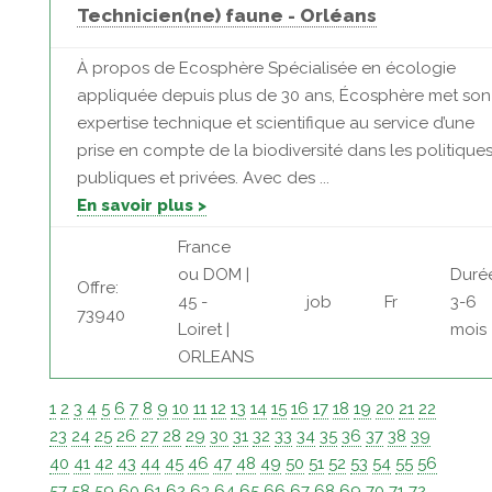
Technicien(ne) faune - Orléans
À propos de Ecosphère Spécialisée en écologie
appliquée depuis plus de 30 ans, Écosphère met son
expertise technique et scientifique au service d’une
prise en compte de la biodiversité dans les politique
publiques et privées. Avec des ...
En savoir plus >
France
ou DOM |
Duré
Offre:
45 -
job
Fr
3-6
73940
Loiret |
mois
ORLEANS
1
2
3
4
5
6
7
8
9
10
11
12
13
14
15
16
17
18
19
20
21
22
23
24
25
26
27
28
29
30
31
32
33
34
35
36
37
38
39
40
41
42
43
44
45
46
47
48
49
50
51
52
53
54
55
56
57
58
59
60
61
62
63
64
65
66
67
68
69
70
71
72