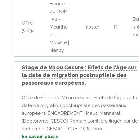
France
ou DOM
| 54 -
Du
Offre:
Meurthe-
master
Fr
3-
74034
et-
mo
Moselle |
Nancy
Stage de M1 ou Césure : Effets de l’âge sur
la date de migration postnuptiale des
passereaux européens.
Offre de stage de M1 ou césure : Effets de l’âge sur la
date de migration postnuptiale des passereaux
européens. ENCADREMENT : Maud Mennerat
(Doctorante, CESCO) Romain Lorrillière (Ingénieur de
recherche, CESCO – CRBPO) Manon ...
En savoir plus >