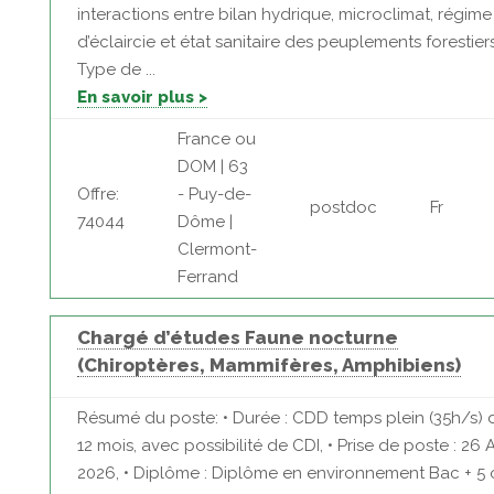
interactions entre bilan hydrique, microclimat, régime
d’éclaircie et état sanitaire des peuplements forestier
Type de ...
En savoir plus >
France ou
DOM | 63
Offre:
- Puy-de-
postdoc
Fr
74044
Dôme |
Clermont-
Ferrand
Chargé d’études Faune nocturne
(Chiroptères, Mammifères, Amphibiens)
Résumé du poste: • Durée : CDD temps plein (35h/s) 
12 mois, avec possibilité de CDI, • Prise de poste : 26 A
2026, • Diplôme : Diplôme en environnement Bac + 5 