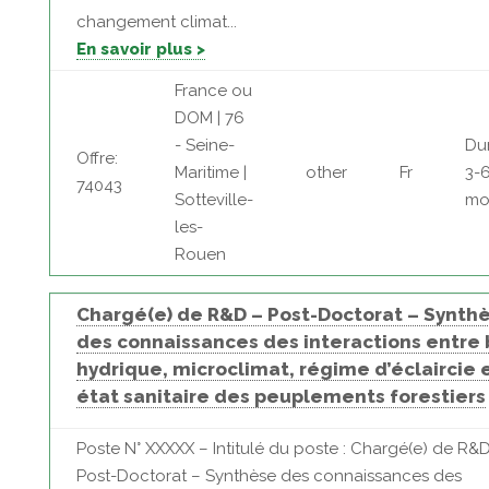
changement climat...
En savoir plus >
France ou
DOM | 76
- Seine-
Du
Offre:
Maritime |
other
Fr
3-
74043
Sotteville-
mo
les-
Rouen
Chargé(e) de R&D – Post-Doctorat – Synth
des connaissances des interactions entre 
hydrique, microclimat, régime d’éclaircie 
état sanitaire des peuplements forestiers
Poste N° XXXXX – Intitulé du poste : Chargé(e) de R&
Post-Doctorat – Synthèse des connaissances des