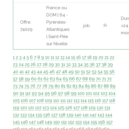
France ou
DOM | 64 -
Dur
Offre:
Pyrénées-
job
Fr
>24
74029
Atlantiques
moi
| Saint-Pée
sur Nivelle
1
2
3
4
5
6
7
8
9
10
11
12
13
14
15
16
17
18
19
20
21
22
23
24
25
26
27
28
29
30
31
32
33
34
35
36
37
38
39
40
41
42
43
44
45
46
47
48
49
50
51
52
53
54
55
56
57
58
59
60
61
62
63
64
65
66
67
68
69
70
71
72
73
74
75
76
77
78
79
80
81
82
83
84
85
86
87
88
89
90
91
92
93
94
95
96
97
98
99
100
101
102
103
104
105
106
107
108
109
110
111
112
113
114
115
116
117
118
119
120
121
122
123
124
125
126
127
128
129
130
131
132
133
134
135
136
137
138
139
140
141
142
143
144
145
146
147
148
149
150
151
152
153
154
155
156
157