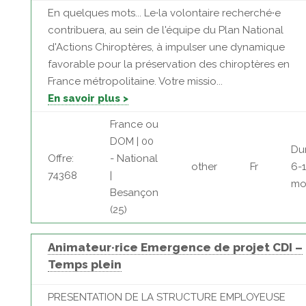
En quelques mots... Le⸱la volontaire recherché⸱e
contribuera, au sein de l'équipe du Plan National
d'Actions Chiroptères, à impulser une dynamique
favorable pour la préservation des chiroptères en
France métropolitaine. Votre missio...
En savoir plus >
France ou
DOM | 00
Du
Offre:
- National
other
Fr
6-
74368
|
mo
Besançon
(25)
Animateur·rice Emergence de projet CDI –
Temps plein
PRESENTATION DE LA STRUCTURE EMPLOYEUSE