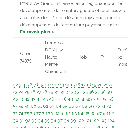
L'ARDEAR Grand Est, association régionale pour le
développement de l’emploi agricole et rural, œuvre
aux côtés de la Confédération paysanne, pour le
développement de l’agriculture paysanne sur la r...
En savoir plus >
France ou
DOM | 52 -
Duré
Offre:
Haute-
job
Fr
>24
74375
Marne |
mois
Chaumont
1
2
3
4
5
6
7
8
9
10
11
12
13
14
15
16
17
18
19
20
21
22
23
24
25
26
27
28
29
30
31
32
33
34
35
36
37
38
39
40
41
42
43
44
45
46
47
48
49
50
51
52
53
54
55
56
57
58
59
60
61
62
63
64
65
66
67
68
69
70
71
72
73
74
75
76
77
78
79
80
81
82
83
84
85
86
87
88
89
90
91
92
93
94
95
96
97
98
99
100
101
102
103
104
105
106
107
108
109
110
111
112
113
114
115
116
117
118