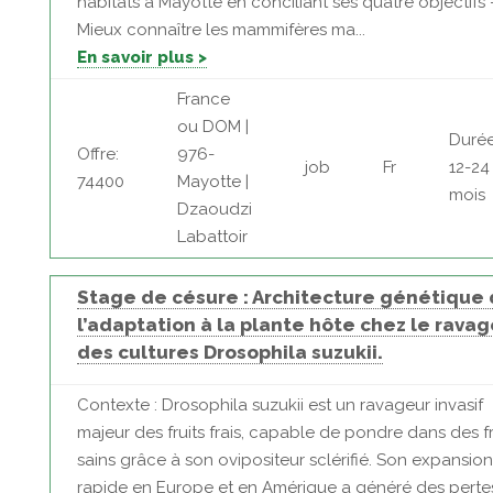
habitats à Mayotte en conciliant ses quatre objectifs 
Mieux connaître les mammifères ma...
En savoir plus >
France
ou DOM |
Durée
Offre:
976-
job
Fr
12-24
74400
Mayotte |
mois
Dzaoudzi
Labattoir
Stage de césure : Architecture génétique
l’adaptation à la plante hôte chez le rava
des cultures Drosophila suzukii.
Contexte : Drosophila suzukii est un ravageur invasif
majeur des fruits frais, capable de pondre dans des fr
sains grâce à son ovipositeur sclérifié. Son expansion
rapide en Europe et en Amérique a généré des perte