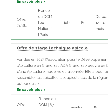
En savoir plus >
France
ou DOM
Durée:
Offre:
| 00 -
job
Fr
12-24
74361
National
mois
| Paris
Offre de stage technique apicole
Fondée en 2017, l’Association pour le Développemen
l’Apiculture en Grand Est (ADA Grand Est) oeuvre en 
d’une Apiculture moderne et raisonnée. Elle a pour b
rassembler les apiculteurs et apicultrices de la régio
autour des e...
En savoir plus >
France ou
Offre:
DOM | 67 -
master
Fr