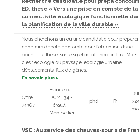
Recherche candidat.e pour prépa concour
ED, thèse « Vers une prise en compte de la
connectivité écologique fonctionnelle da
la planification de la ville durable »
Nous cherchons un ou une candidat.e pour préparer
concours d’école doctorale pour l’obtention d’une
bourse de thèse, sur le sujet mentionné en titre. Mots
clés : écologie du paysage, écologie urbaine,
déplacements, flux de gènes...
En savoir plus >
France ou
Dur
Offre:
DOM | 34 -
phd
Fr
>2
74367
Hérault |
mo
Montpellier
VSC : Au service des chauves-souris de Fra