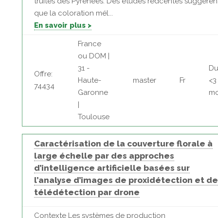
truites des Pyrénées. Des études rédcentes suggèren
que la coloration mél...
En savoir plus >
France
ou DOM |
31 -
Du
Offre:
Haute-
master
Fr
<3
74434
Garonne
mo
|
Toulouse
Caractérisation de la couverture florale à
large échelle par des approches
d’intelligence artificielle basées sur
l’analyse d’images de proxidétection et de
télédétection par drone
Contexte Les systèmes de production