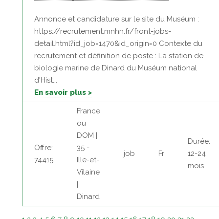
Annonce et candidature sur le site du Muséum :
https://recrutement.mnhn.fr/front-jobs-
detail.html?id_job=1470&id_origin=0 Contexte du
recrutement et définition de poste : La station de
biologie marine de Dinard du Muséum national
d'Hist...
En savoir plus >
France
ou
DOM |
Durée:
Offre:
35 -
job
Fr
12-24
74415
Ille-et-
mois
Vilaine
|
Dinard