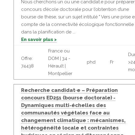
Nous cherchons un ou une candidat.e pour préparer
concours d’école doctorale pour l’obtention d’une
bourse de thèse, sur un sujet intitulé " Vers une prise 
compte de la connectivité écologique fonctionnelle
dans la planification de ...
En savoir plus >
France ou
Dur
Offre:
DOM | 34 -
phd
Fr
>2
74438
Hérault |
mo
Montpellier
Recherche candidat·e – Préparation
concours ED251 (bourse doctorale) -
Dynamiques multi-échelles des
communautés végétales face au
changement climatique : mécanismes,
hétérogénéité locale et contraintes