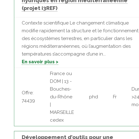
hydriques en région méditerranéenne
(projet i3REF)
Contexte scientifique Le changement climatique
modifie rapidement la structure et le fonctionnement
des écosystèmes terrestres, en particulier dans les
régions méditerranéennes, où l’augmentation des
températures s’accompagne d’une in...
En savoir plus >
France ou
DOM | 13 -
Bouches-
Dur
Offre:
du-Rhône
phd
Fr
>2
74439
|
mo
MARSEILLE
cedex
Développement d’outils pour une