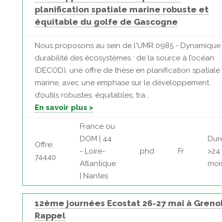
planification spatiale marine robuste et
équitable du golfe de Gascogne
Nous proposons au sein de l'UMR 0985 - Dynamique 
durabilité des écosystèmes : de la source à l’océan
(DECOD), une offre de thèse en planification spatiale
marine, avec une emphase sur le développement
d’outils robustes, équitables, tra...
En savoir plus >
France ou
DOM | 44
Dur
Offre:
- Loire-
phd
Fr
>24
74440
Atlantique
moi
| Nantes
12ème journées Ecostat 26-27 mai à Grenob
Rappel