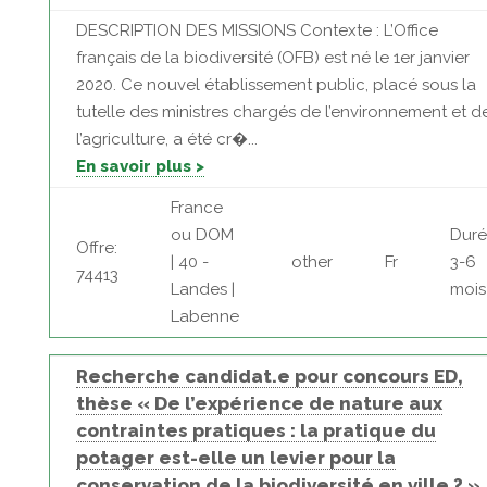
DESCRIPTION DES MISSIONS Contexte : L’Office
français de la biodiversité (OFB) est né le 1er janvier
2020. Ce nouvel établissement public, placé sous la
tutelle des ministres chargés de l’environnement et d
l’agriculture, a été cr�...
En savoir plus >
France
ou DOM
Duré
Offre:
| 40 -
other
Fr
3-6
74413
Landes |
mois
Labenne
Recherche candidat.e pour concours ED,
thèse « De l’expérience de nature aux
contraintes pratiques : la pratique du
potager est-elle un levier pour la
conservation de la biodiversité en ville ? »