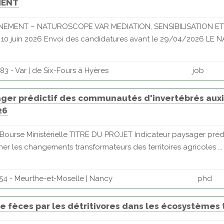
MENT
NEMENT – NATUROSCOPE VAR MEDIATION, SENSIBILISATION E
u 10 juin 2026 Envoi des candidatures avant le 29/04/2026 LE 
3 - Var | de Six-Fours à Hyères
job
ager prédictif des communautés d'invertébrés auxil
26
 Bourse Ministérielle TITRE DU PROJET Indicateur paysager pré
er les changements transformateurs des territoires agricoles ...
54 - Meurthe-et-Moselle | Nancy
phd
e fèces par les détritivores dans les écosystème