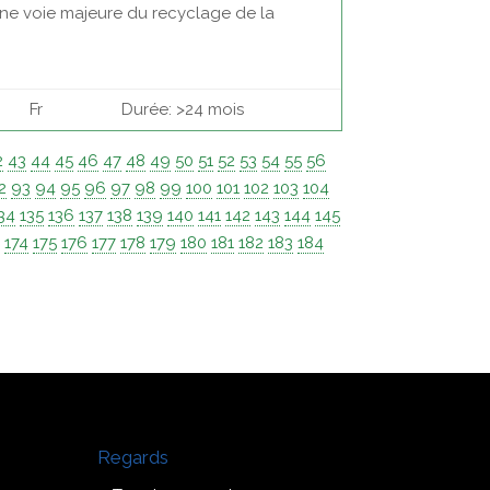
 une voie majeure du recyclage de la
Fr
Durée: >24 mois
2
43
44
45
46
47
48
49
50
51
52
53
54
55
56
2
93
94
95
96
97
98
99
100
101
102
103
104
34
135
136
137
138
139
140
141
142
143
144
145
3
174
175
176
177
178
179
180
181
182
183
184
Regards