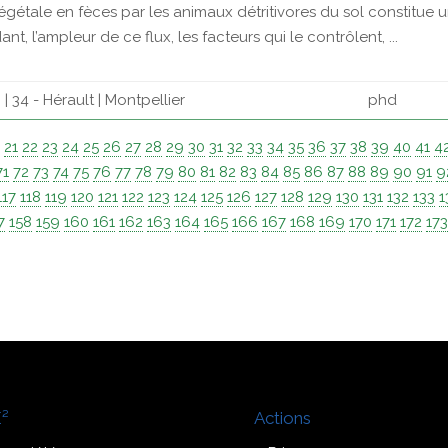
 végétale en fèces par les animaux détritivores du sol constitue
, l’ampleur de ce flux, les facteurs qui le contrôlent, ...
 34 - Hérault | Montpellier
phd
0
21
22
23
24
25
26
27
28
29
30
31
32
33
34
35
36
37
38
39
40
41
4
71
72
73
74
75
76
77
78
79
80
81
82
83
84
85
86
87
88
89
90
91
9
117
118
119
120
121
122
123
124
125
126
127
128
129
130
131
132
133
1
7
158
159
160
161
162
163
164
165
166
167
168
169
170
171
172
17
²
Actions