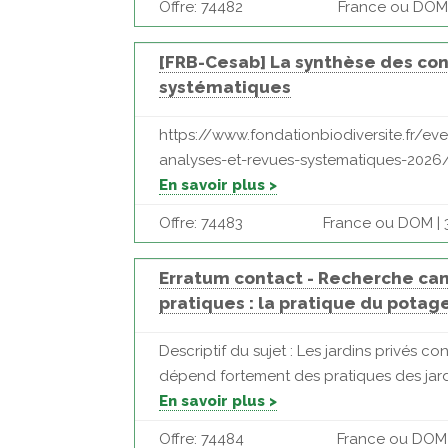
Offre: 74482
France ou DOM | 
[FRB-Cesab] La synthèse des conn
systématiques
https://www.fondationbiodiversite.fr/e
analyses-et-revues-systematiques-2026/ L
En savoir plus >
Offre: 74483
France ou DOM | 3
Erratum contact - Recherche can
pratiques : la pratique du potager
Descriptif du sujet : Les jardins privés 
dépend fortement des pratiques des jardini
En savoir plus >
Offre: 74484
France ou DOM |