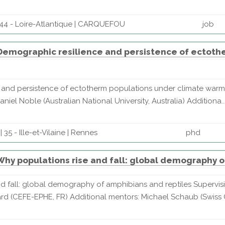
44 - Loire-Atlantique | CARQUEFOU
job
 Demographic resilience and persistence of ectot
e and persistence of ectotherm populations under climate warm
niel Noble (Australian National University, Australia) Additiona..
35 - Ille-et-Vilaine | Rennes
phd
Why populations rise and fall: global demography 
and fall: global demography of amphibians and reptiles Supervi
ard (CEFE-EPHE, FR) Additional mentors: Michael Schaub (Swiss O