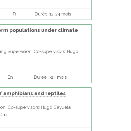
Fr
Durée: 12-24 mois
herm populations under climate
ing Supervision: Co-supervisors: Hugo
.
En
Durée: >24 mois
of amphibians and reptiles
sion: Co-supervisors: Hugo Cayuela
rni...