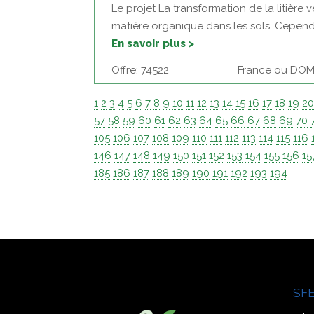
Le projet La transformation de la litière
matière organique dans les sols. Cependant
En savoir plus >
Offre: 74522
France ou DOM |
1
2
3
4
5
6
7
8
9
10
11
12
13
14
15
16
17
18
19
2
57
58
59
60
61
62
63
64
65
66
67
68
69
70
105
106
107
108
109
110
111
112
113
114
115
116
146
147
148
149
150
151
152
153
154
155
156
15
185
186
187
188
189
190
191
192
193
194
SFE