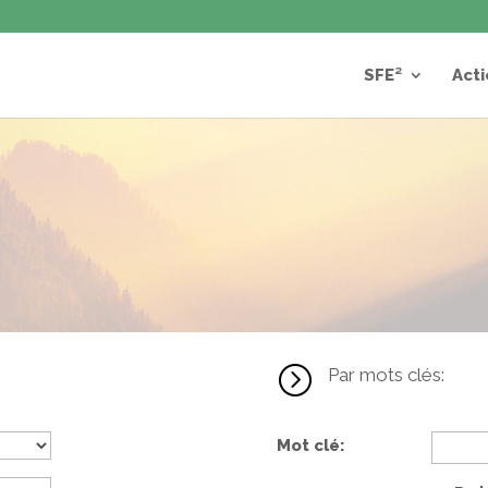
SFE²
Acti
=
Par mots clés:
Mot clé