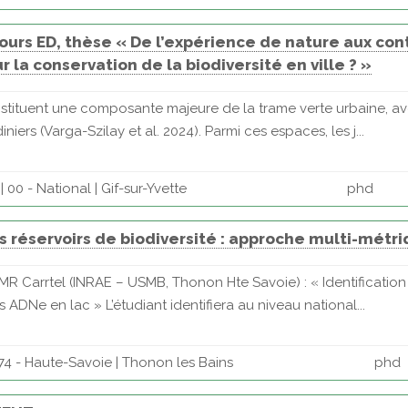
rs ED, thèse « De l’expérience de nature aux contr
r la conservation de la biodiversité en ville ? »
constituent une composante majeure de la trame verte urbaine, av
ers (Varga-Szilay et al. 2024). Parmi ces espaces, les j...
00 - National | Gif-sur-Yvette
phd
des réservoirs de biodiversité : approche multi-métr
R Carrtel (INRAE – USMB, Thonon Hte Savoie) : « Identification d
ADNe en lac » L’étudiant identifiera au niveau national...
74 - Haute-Savoie | Thonon les Bains
phd