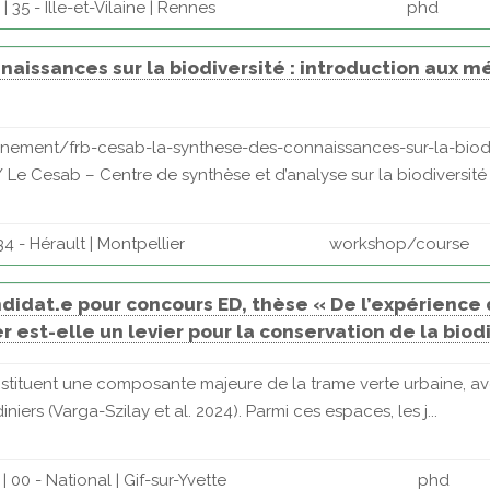
35 - Ille-et-Vilaine | Rennes
phd
aissances sur la biodiversité : introduction aux m
venement/frb-cesab-la-synthese-des-connaissances-sur-la-biod
e Cesab – Centre de synthèse et d’analyse sur la biodiversité –
4 - Hérault | Montpellier
workshop/course
didat.e pour concours ED, thèse « De l’expérience 
 est-elle un levier pour la conservation de la biodi
constituent une composante majeure de la trame verte urbaine, av
ers (Varga-Szilay et al. 2024). Parmi ces espaces, les j...
 00 - National | Gif-sur-Yvette
phd