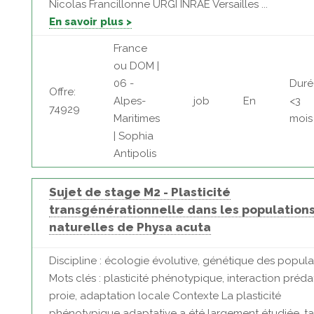
Nicolas Francillonne URGI INRAE Versailles ...
En savoir plus >
France
ou DOM |
06 -
Duré
Offre:
Alpes-
job
En
<3
74929
Maritimes
mois
| Sophia
Antipolis
Sujet de stage M2 - Plasticité
transgénérationnelle dans les population
naturelles de Physa acuta
Discipline : écologie évolutive, génétique des popula
Mots clés : plasticité phénotypique, interaction préda
proie, adaptation locale Contexte La plasticité
phénotypique adaptative a été largement étudiée, ta