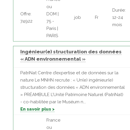
ou
Durée:
Offre:
DOM |
job
Fr
12-24
74922
75 -
mois
Paris |
PARIS
Ingénieur(e) structuration des données
« ADN environnemental »
PatriNat Centre d’expertise et de données sur la
nature Le MNHN recrute : « Un(e) ingénieur(e)
structuration des données « ADN environnemental
» PRÉAMBULE L’Unité Patrimoine Naturel (PatriNat)
- co-habilitée par le Muséum n...
En savoir plus >
France
ou