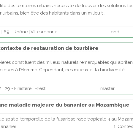
ité des territoires urbains nécessite de trouver des solutions fa
eur urbains, bien être des habitants dans un milieu t...
| 69 - Rhône | Villeurbanne
phd
ontexte de restauration de tourbière
es constituent des milieux naturels remarquables qui abritent 
ques à l’Homme. Cependant, ces milieux et la biodiversité...
 29 - Finistère | Brest
master
'une maladie majeure du bananier au Mozambique
ue spatio-temporelle de la fusariose race tropicale 4 au Moza
ananier ________________________________________ 1. Contexte