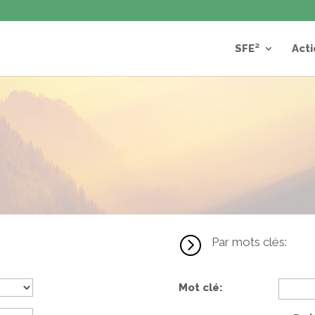
SFE²
Acti
=
Par mots clés:
Mot clé