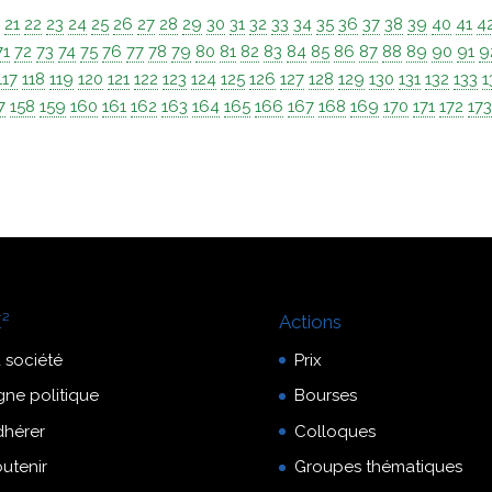
0
21
22
23
24
25
26
27
28
29
30
31
32
33
34
35
36
37
38
39
40
41
4
71
72
73
74
75
76
77
78
79
80
81
82
83
84
85
86
87
88
89
90
91
9
117
118
119
120
121
122
123
124
125
126
127
128
129
130
131
132
133
1
7
158
159
160
161
162
163
164
165
166
167
168
169
170
171
172
17
²
Actions
 société
Prix
gne politique
Bourses
dhérer
Colloques
utenir
Groupes thématiques