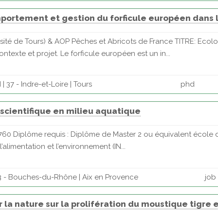
omportement et gestion du forficule européen dans 
rsité de Tours) & AOP Pêches et Abricots de France TITRE: Eco
ntexte et projet. Le forficule européen est un in...
 37 - Indre-et-Loire | Tours
phd
 scientifique en milieu aquatique
23760 Diplôme requis : Diplôme de Master 2 ou équivalent école d’i
’alimentation et l’environnement (IN...
3 - Bouches-du-Rhône | Aix en Provence
job
 la nature sur la prolifération du moustique tigre 