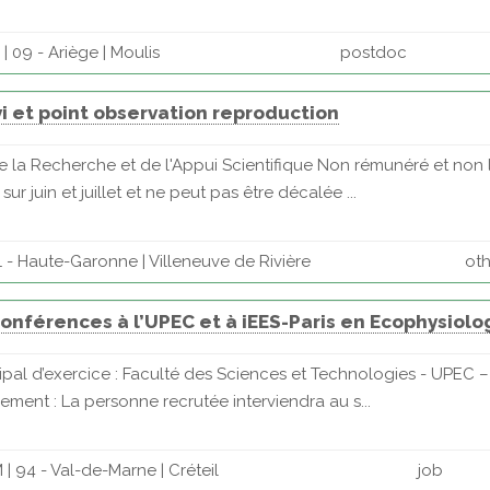
 09 - Ariège | Moulis
postdoc
ivi et point observation reproduction
e la Recherche et de l'Appui Scientifique Non rémunéré et non 
sur juin et juillet et ne peut pas être décalée ...
 - Haute-Garonne | Villeneuve de Rivière
ot
nférences à l’UPEC et à iEES-Paris en Ecophysiolog
ncipal d’exercice : Faculté des Sciences et Technologies - UPE
ment : La personne recrutée interviendra au s...
| 94 - Val-de-Marne | Créteil
job