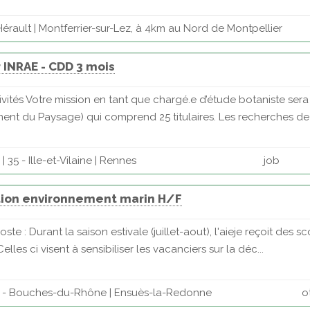
érault | Montferrier-sur-Lez, à 4km au Nord de Montpellier
 INRAE - CDD 3 mois
tivités Votre mission en tant que chargé.e d’étude botaniste se
nt du Paysage) qui comprend 25 titulaires. Les recherches de l'
35 - Ille-et-Vilaine | Rennes
job
tion environnement marin H/F
te : Durant la saison estivale (juillet-aout), l'aieje reçoit des
es ci visent à sensibiliser les vacanciers sur la déc...
3 - Bouches-du-Rhône | Ensuès-la-Redonne
o