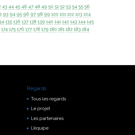
2
43
44
45
46
47
48
49
50
51
52
53
54
55
56
2
93
94
95
96
97
98
99
100
101
102
103
104
34
135
136
137
138
139
140
141
142
143
144
145
3
174
175
176
177
178
179
180
181
182
183
184
Regards
Tous les regards
Le projet
Les partenaires
L’équipe