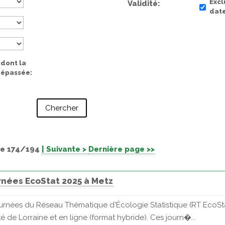
Excl
Validité
date
 dont la
 dépassée
e 174/194
| Suivante >
Dernière page >>
rnées EcoStat 2025 à Metz
ournées du Réseau Thématique d'Écologie Statistique (RT EcoStat)
é de Lorraine et en ligne (format hybride). Ces journ�...