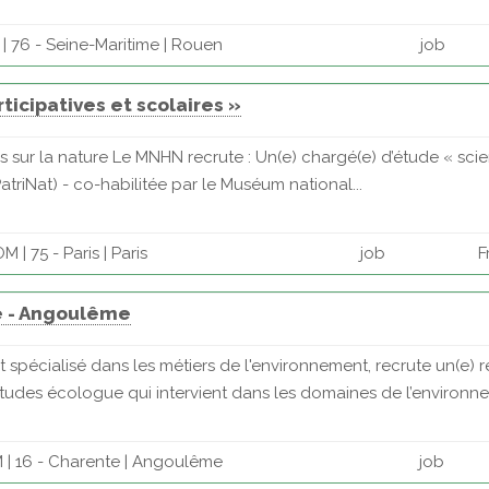
 76 - Seine-Maritime | Rouen
job
ticipatives et scolaires »
 sur la nature Le MNHN recrute : Un(e) chargé(e) d’étude « scien
triNat) - co-habilitée par le Muséum national...
 | 75 - Paris | Paris
job
F
e - Angoulême
 spécialisé dans les métiers de l'environnement, recrute un(e
tudes écologue qui intervient dans les domaines de l’environne
| 16 - Charente | Angoulême
job