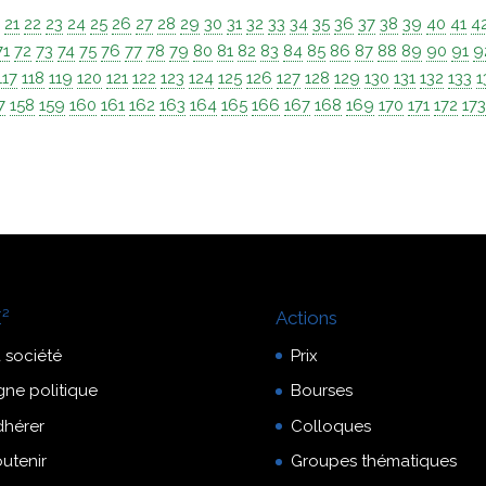
0
21
22
23
24
25
26
27
28
29
30
31
32
33
34
35
36
37
38
39
40
41
4
71
72
73
74
75
76
77
78
79
80
81
82
83
84
85
86
87
88
89
90
91
9
117
118
119
120
121
122
123
124
125
126
127
128
129
130
131
132
133
1
7
158
159
160
161
162
163
164
165
166
167
168
169
170
171
172
17
²
Actions
 société
Prix
gne politique
Bourses
dhérer
Colloques
utenir
Groupes thématiques