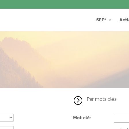
SFE²
Acti
=
Par mots clés:
Mot clé