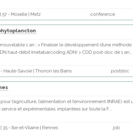
 57 - Moselle | Metz
conference
 phytoplancton
renouvelable 1 an : > Finaliser le développement d’une méthode 
ADN haut-débit (métabarcoding ADN) > CDD post-doc de 1 an...
 - Haute-Savoie | Thonon les Bains
postdoc
nes
 pour l’agriculture, l’alimentation et l’environnement (INRAE) es
ervice et expérimentales, implantées sur toute la F...
35 - Ille-et-Vilaine | Rennes
job