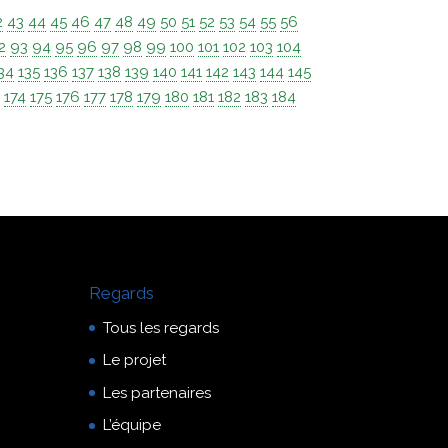
2
43
44
45
46
47
48
49
50
51
52
53
54
55
56
2
93
94
95
96
97
98
99
100
101
102
103
104
34
135
136
137
138
139
140
141
142
143
144
145
3
174
175
176
177
178
179
180
181
182
183
184
Regards
Tous les regards
Le projet
Les partenaires
L’équipe