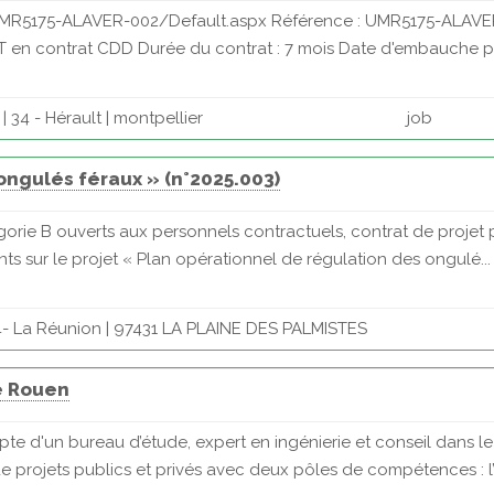
/UMR5175-ALAVER-002/Default.aspx Référence : UMR5175-ALAVER
IT en contrat CDD Durée du contrat : 7 mois Date d'embauche pré
 34 - Hérault | montpellier
job
ongulés féraux » (n°2025.003)
orie B ouverts aux personnels contractuels, contrat de projet 
ts sur le projet « Plan opérationnel de régulation des ongulé...
- La Réunion | 97431 LA PLAINE DES PALMISTES
e Rouen
te d'un bureau d’étude, expert en ingénierie et conseil dans l
projets publics et privés avec deux pôles de compétences : l’e