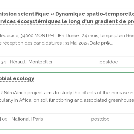
ission scientifique « Dynamique spatio-temporel
 services écosystémiques le long d'un gradient de 
e Médecine, 34000 MONTPELLIER Durée : 24 mois, temps plein Ré
e réception des candidatures : 31 Mai 2025 Date pr�...
34 - Hérault | Montpellier
postdoc
robial ecology
R NitroAfrica project aims to study the effects of the increase 
ularly in Africa, on soil functioning and associated greenhouse 
00 - National | Paris
postdoc