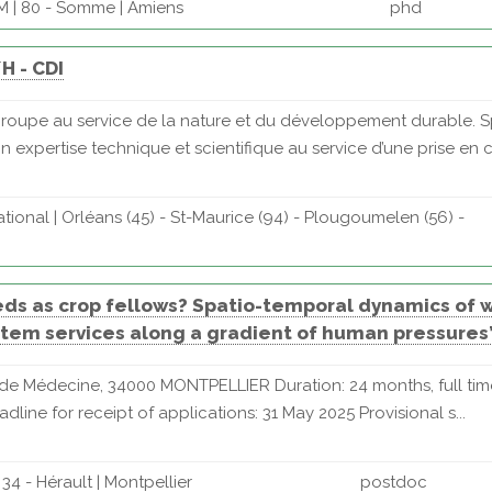
 | 80 - Somme | Amiens
phd
H - CDI
oupe au service de la nature et du développement durable. S
expertise technique et scientifique au service d’une prise en c.
tional | Orléans (45) - St-Maurice (94) - Plougoumelen (56) -
ds as crop fellows? Spatio-temporal dynamics of 
stem services along a gradient of human pressure
e de Médecine, 34000 MONTPELLIER Duration: 24 months, full tim
ne for receipt of applications: 31 May 2025 Provisional s...
34 - Hérault | Montpellier
postdoc