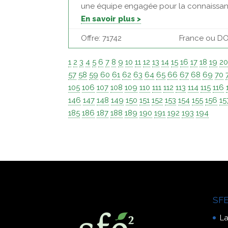
une équipe engagée pour la connaissance 
En savoir plus >
Offre: 71742
France ou DOM 
1
2
3
4
5
6
7
8
9
10
11
12
13
14
15
16
17
18
19
2
57
58
59
60
61
62
63
64
65
66
67
68
69
70
105
106
107
108
109
110
111
112
113
114
115
116
146
147
148
149
150
151
152
153
154
155
156
15
185
186
187
188
189
190
191
192
193
194
SFE
La