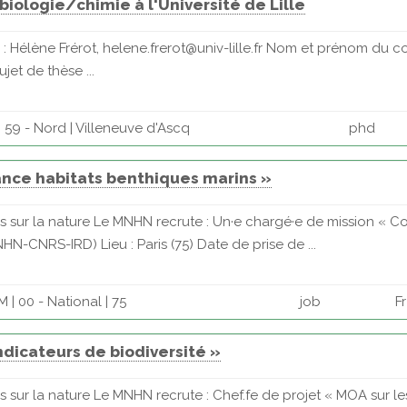
 biologie/chimie à l'Université de Lille
: Hélène Frérot, helene.frerot@univ-lille.fr Nom et prénom du 
jet de thèse ...
59 - Nord | Villeneuve d'Ascq
phd
ance habitats benthiques marins »
es sur la nature Le MNHN recrute : Un·e chargé·e de mission « 
N-CNRS-IRD) Lieu : Paris (75) Date de prise de ...
| 00 - National | 75
job
Fr
ndicateurs de biodiversité »
s sur la nature Le MNHN recrute : Chef.fe de projet « MOA sur le