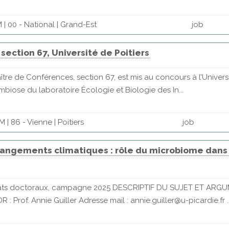
| 00 - National | Grand-Est
job
ection 67, Université de Poitiers
tre de Conférences, section 67, est mis au concours à l’Univers
mbiose du laboratoire Écologie et Biologie des In...
| 86 - Vienne | Poitiers
job
changements climatiques : rôle du microbiome dan
ontrats doctoraux, campagne 2025 DESCRIPTIF DU SUJET ET A
Prof. Annie Guiller Adresse mail : annie.guiller@u-picardie.fr ..