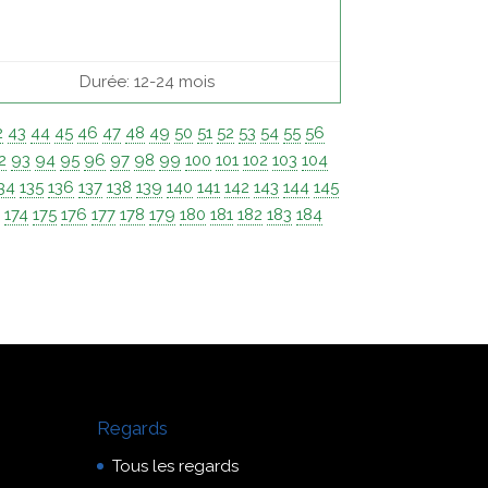
Durée: 12-24 mois
2
43
44
45
46
47
48
49
50
51
52
53
54
55
56
2
93
94
95
96
97
98
99
100
101
102
103
104
34
135
136
137
138
139
140
141
142
143
144
145
3
174
175
176
177
178
179
180
181
182
183
184
Regards
Tous les regards