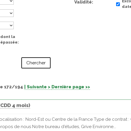
Excl
Validité
date
 dont la
 dépassée
e 172/194
| Suivante >
Dernière page >>
(CDD 4 mois)
alisation : Nord-Est ou Centre de la France Type de contrat : CD
propos de nous Notre bureau d'études, Grive Environne...