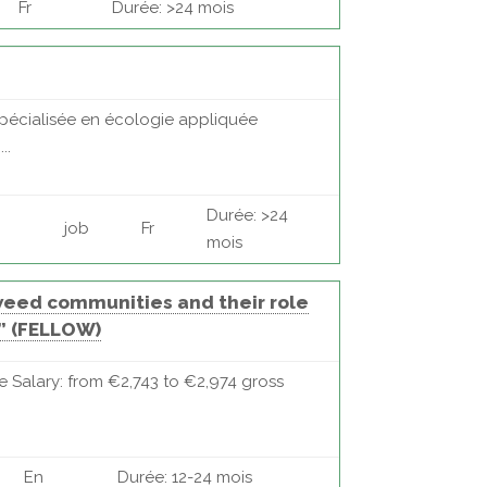
Fr
Durée: >24 mois
pécialisée en écologie appliquée
..
Durée: >24
job
Fr
mois
weed communities and their role
s” (FELLOW)
e Salary: from €2,743 to €2,974 gross
En
Durée: 12-24 mois