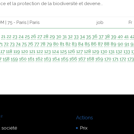
et la protection de la biodiversité et devene...
| 75 - Paris | Paris
job
Fr
0
21
22
23
24
25
26
27
28
29
30
31
32
33
34
35
36
37
38
39
40
41
4
71
72
73
74
75
76
77
78
79
80
81
82
83
84
85
86
87
88
89
90
91
9
117
118
119
120
121
122
123
124
125
126
127
128
129
130
131
132
133
1
7
158
159
160
161
162
163
164
165
166
167
168
169
170
171
172
17
²
Actions
 société
Prix