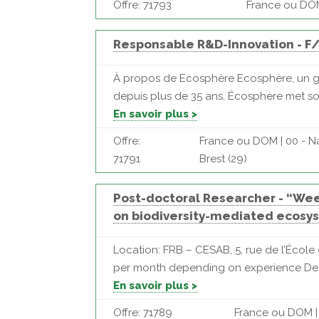
Offre: 71793
France ou DOM
Responsable R&D-Innovation - F/
À propos de Ecosphère Ecosphère, un gr
depuis plus de 35 ans, Écosphère met son 
En savoir plus >
Offre:
France ou DOM | 00 - Na
71791
Brest (29)
Post-doctoral Researcher - “Wee
on biodiversity-mediated ecosy
Location: FRB – CESAB, 5, rue de l’Écol
per month depending on experience Deadli
En savoir plus >
Offre: 71789
France ou DOM | 