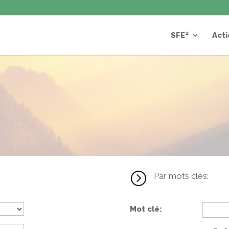
SFE²
Acti
=
Par mots clés:
Mot clé