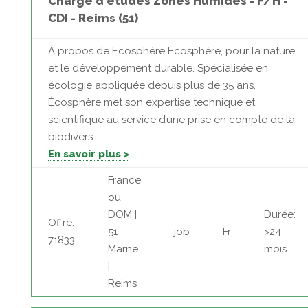
Chargé d'études Zones Humides - F/H -
CDI - Reims (51)
À propos de Ecosphère Ecosphère, pour la nature
et le développement durable. Spécialisée en
écologie appliquée depuis plus de 35 ans,
Écosphère met son expertise technique et
scientifique au service d’une prise en compte de la
biodivers...
En savoir plus >
France
ou
DOM |
Durée:
Offre:
51 -
job
Fr
>24
71833
Marne
mois
|
Reims