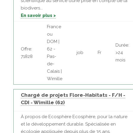
scientifique au service d’une prise en compte de la
biodivers...
En savoir plus >
France
ou
DOM |
Durée:
Offre:
62 -
job
Fr
>24
71828
Pas-
mois
de-
Calais |
Wimille
Chargé de projets Flore-Habitats - F/H -
CDI - Wimille (62)
À propos de Ecosphère Ecosphère, pour la nature
et le développement durable. Spécialisée en
écologie appliquée depuis plus de 35 ans,