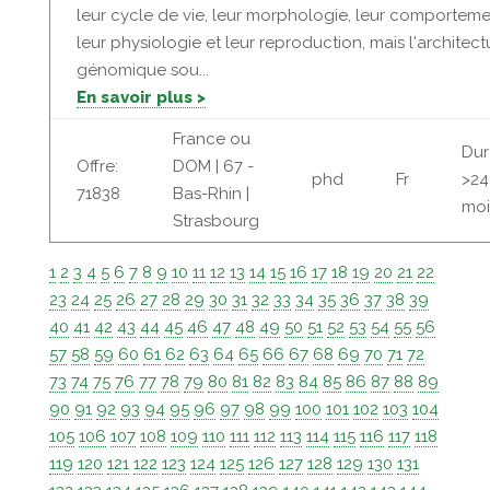
leur cycle de vie, leur morphologie, leur comporteme
leur physiologie et leur reproduction, mais l'architect
génomique sou...
En savoir plus >
France ou
Dur
Offre:
DOM | 67 -
phd
Fr
>24
71838
Bas-Rhin |
moi
Strasbourg
1
2
3
4
5
6
7
8
9
10
11
12
13
14
15
16
17
18
19
20
21
22
23
24
25
26
27
28
29
30
31
32
33
34
35
36
37
38
39
40
41
42
43
44
45
46
47
48
49
50
51
52
53
54
55
56
57
58
59
60
61
62
63
64
65
66
67
68
69
70
71
72
73
74
75
76
77
78
79
80
81
82
83
84
85
86
87
88
89
90
91
92
93
94
95
96
97
98
99
100
101
102
103
104
105
106
107
108
109
110
111
112
113
114
115
116
117
118
119
120
121
122
123
124
125
126
127
128
129
130
131