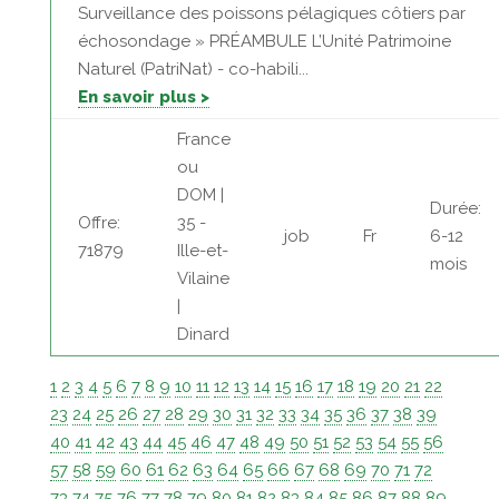
Surveillance des poissons pélagiques côtiers par
échosondage » PRÉAMBULE L’Unité Patrimoine
Naturel (PatriNat) - co-habili...
En savoir plus >
France
ou
DOM |
Durée:
Offre:
35 -
job
Fr
6-12
71879
Ille-et-
mois
Vilaine
|
Dinard
1
2
3
4
5
6
7
8
9
10
11
12
13
14
15
16
17
18
19
20
21
22
23
24
25
26
27
28
29
30
31
32
33
34
35
36
37
38
39
40
41
42
43
44
45
46
47
48
49
50
51
52
53
54
55
56
57
58
59
60
61
62
63
64
65
66
67
68
69
70
71
72
73
74
75
76
77
78
79
80
81
82
83
84
85
86
87
88
89