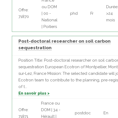
France
ou DOM
Durée
Offre:
| 00 -
phd
Fr
>24
71870
National
mois
| Poitiers
Post-doctoral researcher on soil carbon
sequestration
Position Title: Post-doctoral researcher on soil carbo
sequestration European Ecotron of Montpellier, Montf
sur-Lez, France Mission: The selected candidate will j
Ecotron team to contribute to the planning, pre-regis
of t...
En savoir plus >
France ou
Offre:
DOM | 34 -
postdoc
En
71871
Hérault |