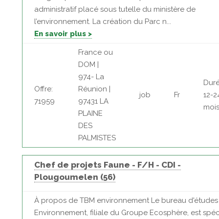
administratif placé sous tutelle du ministère de
l’environnement. La création du Parc n...
En savoir plus >
France ou
DOM |
974- La
Duré
Offre:
Réunion |
job
Fr
12-2
71959
97431 LA
moi
PLAINE
DES
PALMISTES
Chef de projets Faune - F/H - CDI -
Plougoumelen (56)
À propos de TBM environnement Le bureau d'étude
Environnement, filiale du Groupe Ecosphère, est spéc