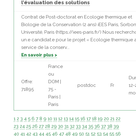
l’évaluation des solutions
Contrat de Post-doctorat en Ecologie thermique et
Biologie de la Conservation (2 ans) iEES Paris, Sorbo
Université, Paris (https://iees-paris.fr/) Nous recherc
un.e candidat.e pour le projet « Ecologie thermique 
service de la conserv...
En savoir plus >
France
ou
Dur
Offre:
DOM |
postdoc
Fr
12-
71895
75 -
mo
Paris |
Paris
1
2
3
4
5
6
7
8
9
10
11
12
13
14
15
16
17
18
19
20
21
22
23
24
25
26
27
28
29
30
31
32
33
34
35
36
37
38
39
40
41
42
43
44
45
46
47
48
49
50
51
52
53
54
55
56