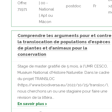
Offre:
| 00 -
postdoc
Fr
>
71971
National
m
| Apt ou
Mâcon
Comprendre les arguments pour et contre
la translocation de populations d’espèces
de plantes et d’animaux pour la
conservation
Stage de master gratifié de 5 mois, à l'UMR CESCO,
Muséum National d'Histoire Naturelle. Dans le cadre
du projet TRANSLOC
(https://www.biodiversa.eu/2022/10/25/transloc/),
nous cherchons un ou une stagiaire pour faire une
révision de la littéra...
En savoir plus >