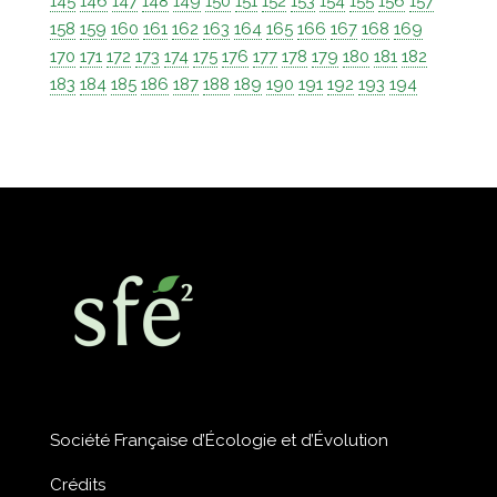
145
146
147
148
149
150
151
152
153
154
155
156
157
158
159
160
161
162
163
164
165
166
167
168
169
170
171
172
173
174
175
176
177
178
179
180
181
182
183
184
185
186
187
188
189
190
191
192
193
194
Société Française d’Écologie et d’Évolution
Crédits