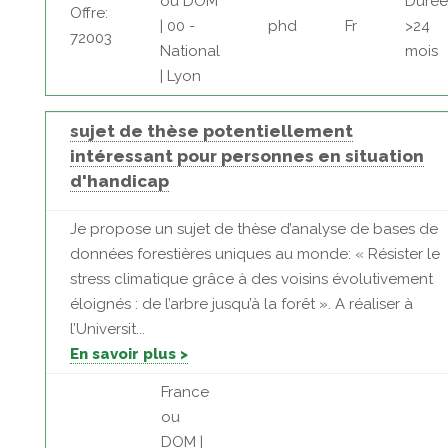
ou DOM
Durée
Offre:
| 00 -
phd
Fr
>24
72003
National
mois
| Lyon
sujet de thèse potentiellement
intéressant pour personnes en situation
d'handicap
Je propose un sujet de thèse d’analyse de bases de
données forestières uniques au monde: « Résister le
stress climatique grâce à des voisins évolutivement
éloignés : de l’arbre jusqu’à la forêt ». A réaliser à
l’Universit...
En savoir plus >
France
ou
DOM |