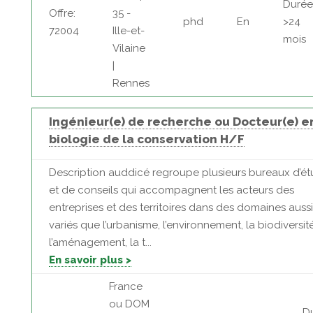
Durée
Offre:
35 -
phd
En
>24
72004
Ille-et-
mois
Vilaine
|
Rennes
Ingénieur(e) de recherche ou Docteur(e) e
biologie de la conservation H/F
Description auddicé regroupe plusieurs bureaux d’é
et de conseils qui accompagnent les acteurs des
entreprises et des territoires dans des domaines aussi
variés que l’urbanisme, l’environnement, la biodiversité
l’aménagement, la t...
En savoir plus >
France
ou DOM
D