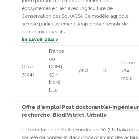
thèse portant sur le fonctionnement des
écosystèmes en lien avec l’Agriculture de
Conservation des Sol (ACS). Ce modèle agricole
semble particulièrement adapté pour remplir de
nombreux objectifs...
En savoir plus >
France
ou
Durée:
Offre:
DOM |
phd
Fr
>24
72041
59 -
mois
Nord |
Lille
Offre d'emploi Post doctorant(e)-Ingénieur
recherche_BiodiVstrict_Urbalia
1. Présentation d’Urbalia Fondée en 2017, Urbalia est 
société de conseil et d’accompagnement des acteur