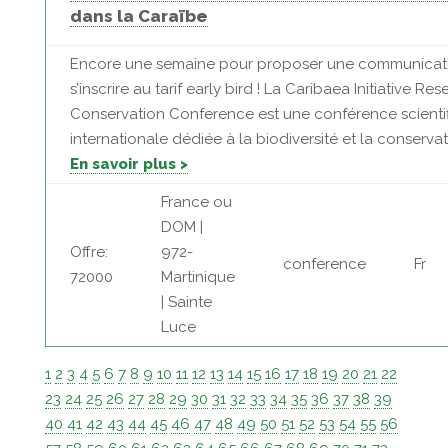
dans la Caraïbe
Encore une semaine pour proposer une communicati
s’inscrire au tarif early bird ! La Caribaea Initiative Re
Conservation Conference est une conférence scienti
internationale dédiée à la biodiversité et la conservati
En savoir plus >
France ou
DOM |
Offre:
972-
conference
Fr
72000
Martinique
| Sainte
Luce
1
2
3
4
5
6
7
8
9
10
11
12
13
14
15
16
17
18
19
20
21
22
23
24
25
26
27
28
29
30
31
32
33
34
35
36
37
38
39
40
41
42
43
44
45
46
47
48
49
50
51
52
53
54
55
56