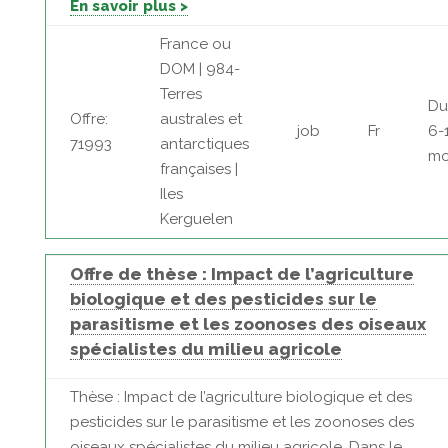
En savoir plus >
France ou
DOM | 984-
Terres
Du
Offre:
australes et
job
Fr
6-
71993
antarctiques
mo
françaises |
Iles
Kerguelen
Offre de thèse : Impact de l’agriculture
biologique et des pesticides sur le
parasitisme et les zoonoses des oiseaux
spécialistes du milieu agricole
Thèse : Impact de l’agriculture biologique et des
pesticides sur le parasitisme et les zoonoses des
oiseaux spécialistes du milieu agricole. Dans le