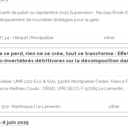
partir de juillet ou septembre 2025 Supervision : Nicolas Rode 
éveloppement de nouvelles stratégies pour la gest...
 34 - Hérault | Montpellier
other
e se perd, rien ne se crée, tout se transforme : Effe
o-invertébrés détritivores sur la décomposition da
ellier, UMR 1222 Eco & Sols, 34060 Montpellier Cedex, France F
ance Mathieu Coulis : CIRAD, UPR GECO, F-97285 Le Lamentin,...
 972- Martinique | Le Lamentin
other
-6 juin 2025