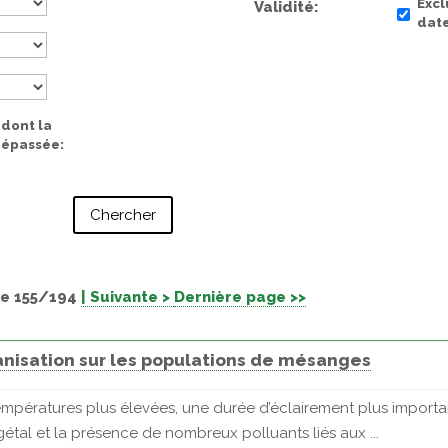
Excl
Validité
date
 dont la
 dépassée
e 155/194
| Suivante >
Dernière page >>
banisation sur les populations de mésanges
empératures plus élevées, une durée d’éclairement plus important
étal et la présence de nombreux polluants liés aux ...