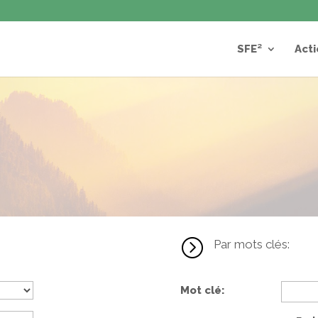
SFE²
Acti
=
Par mots clés:
Mot clé