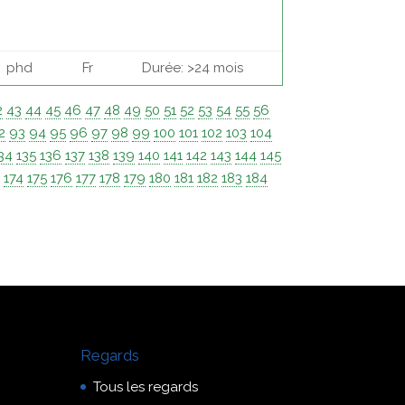
phd
Fr
Durée: >24 mois
2
43
44
45
46
47
48
49
50
51
52
53
54
55
56
2
93
94
95
96
97
98
99
100
101
102
103
104
34
135
136
137
138
139
140
141
142
143
144
145
3
174
175
176
177
178
179
180
181
182
183
184
Regards
Tous les regards