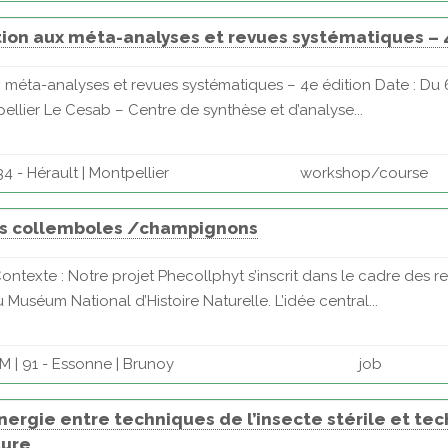
ion aux méta-analyses et revues systématiques – 
méta-analyses et revues systématiques – 4e édition Date : Du 
llier Le Cesab – Centre de synthèse et d’analyse...
4 - Hérault | Montpellier
workshop/course
is collemboles /champignons
ontexte : Notre projet Phecollphyt s’inscrit dans le cadre des 
uséum National d’Histoire Naturelle. L’idée central...
 | 91 - Essonne | Brunoy
job
nergie entre techniques de l’insecte stérile et te
ture