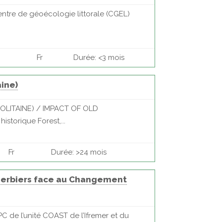
entre de géoécologie littorale (CGEL)
Fr
Durée: <3 mois
aine)
POLITAINE) / IMPACT OF OLD
storique Forest,...
Fr
Durée: >24 mois
 Herbiers face au Changement
C de l’unité COAST de l’Ifremer et du