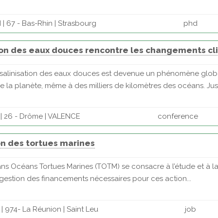
| 67 - Bas-Rhin | Strasbourg
phd
tion des eaux douces rencontre les changements c
a salinisation des eaux douces est devenue un phénomène global
la planète, même à des milliers de kilomètres des océans. Jusq
| 26 - Drôme | VALENCE
conference
ion des tortues marines
ans Océans Tortues Marines (TOTM) se consacre à l’étude et à la
gestion des financements nécessaires pour ces action...
 974- La Réunion | Saint Leu
job