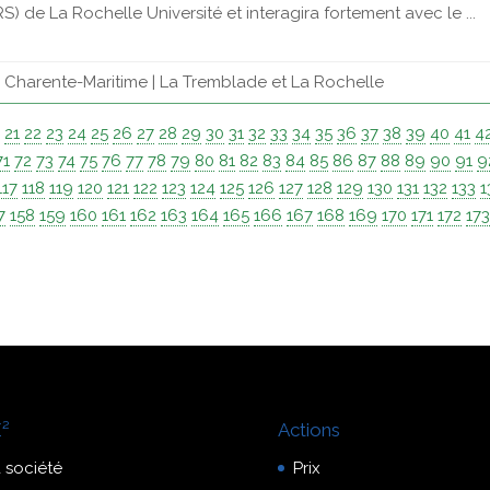
 de La Rochelle Université et interagira fortement avec le ...
- Charente-Maritime | La Tremblade et La Rochelle
0
21
22
23
24
25
26
27
28
29
30
31
32
33
34
35
36
37
38
39
40
41
4
71
72
73
74
75
76
77
78
79
80
81
82
83
84
85
86
87
88
89
90
91
9
117
118
119
120
121
122
123
124
125
126
127
128
129
130
131
132
133
1
7
158
159
160
161
162
163
164
165
166
167
168
169
170
171
172
17
²
Actions
 société
Prix