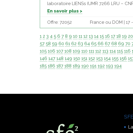
laboratoire LIENSs (UMR 7266 LRU – CNRS)
En savoir plus >
Offre: 72052
France ou DOM | 17 
1
2
3
4
5
6
7
8
9
10
11
12
13
14
15
16
17
18
19
2
57
58
59
60
61
62
63
64
65
66
67
68
69
70
105
106
107
108
109
110
111
112
113
114
115
116
146
147
148
149
150
151
152
153
154
155
156
15
185
186
187
188
189
190
191
192
193
194
SFE
La